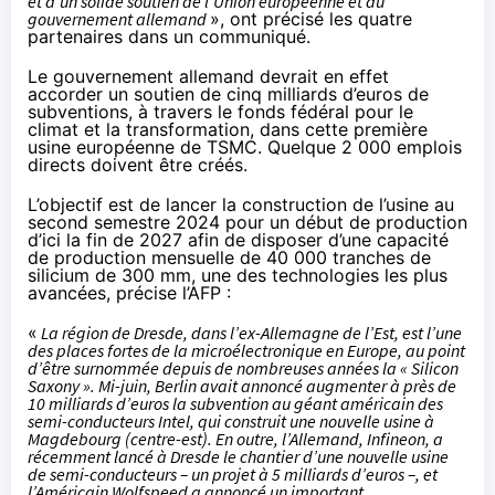
et d’un solide soutien de l’Union européenne et du
gouvernement allemand
», ont précisé les quatre
partenaires dans un
communiqué
.
Le gouvernement allemand devrait en effet
accorder un soutien de cinq milliards d’euros de
subventions, à travers le fonds fédéral pour le
climat et la transformation, dans cette première
usine européenne de TSMC. Quelque 2 000 emplois
directs doivent être créés.
L’objectif est de lancer la construction de l’usine au
second semestre 2024 pour un début de production
d’ici la fin de 2027 afin de disposer d’une capacité
de production mensuelle de 40 000 tranches de
silicium de 300 mm, une des technologies les plus
avancées, précise l’AFP :
«
La région de Dresde, dans l’ex-Allemagne de l’Est, est l’une
des places fortes de la microélectronique en Europe, au point
d’être surnommée depuis de nombreuses années la « Silicon
Saxony ». Mi-juin, Berlin avait annoncé augmenter à près de
10 milliards d’euros la subvention au géant américain des
semi-conducteurs Intel, qui construit une nouvelle usine à
Magdebourg (centre-est). En outre, l’Allemand, Infineon, a
récemment lancé à Dresde le chantier d’une nouvelle usine
de semi-conducteurs – un projet à 5 milliards d’euros –, et
l’Américain Wolfspeed a annoncé un important