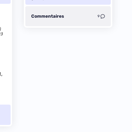
Commentaires
9
)
23
t,