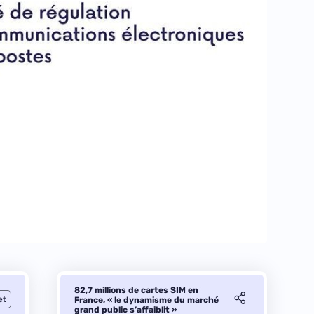
82,7 millions de cartes SIM en
et
France, « le dynamisme du marché
grand public s’affaiblit »