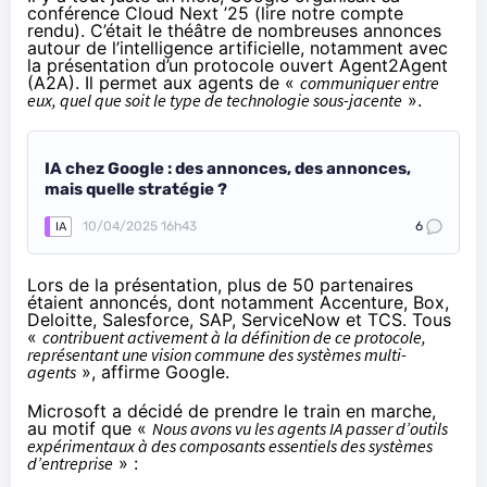
conférence Cloud Next ’25 (
lire notre compte
rendu
). C’était le théâtre de nombreuses annonces
autour de l’intelligence artificielle, notamment avec
la présentation d’un
protocole ouvert Agent2Agent
(A2A)
. Il permet aux agents de «
communiquer entre
eux, quel que soit le type de technologie sous-jacente
».
IA chez Google : des annonces, des annonces,
mais quelle stratégie ?
10/04/2025 16h43
6
IA
Lors de la présentation, plus de 50 partenaires
étaient annoncés, dont notamment Accenture, Box,
Deloitte, Salesforce, SAP, ServiceNow et TCS. Tous
«
contribuent activement à la définition de ce protocole,
représentant une vision commune des systèmes multi-
agents
», affirme Google.
Microsoft a
décidé de prendre l
e
train en marche
,
au motif que «
Nous avons vu les agents IA passer d’outils
expérimentaux à des composants essentiels des systèmes
d’entreprise
» :