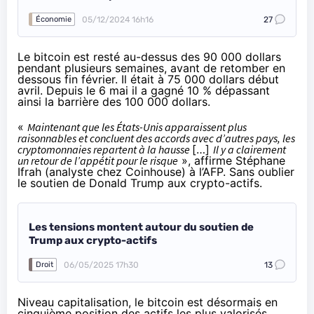
05/12/2024 16h16
27
Économie
Le bitcoin est resté au-dessus des 90 000 dollars
pendant plusieurs semaines, avant de retomber en
dessous fin février. Il était à 75 000 dollars début
avril. Depuis le 6 mai il a gagné 10 % dépassant
ainsi la barrière des 100 000 dollars.
«
Maintenant que les États-Unis apparaissent plus
raisonnables et concluent des accords avec d’autres pays, les
cryptomonnaies repartent à la hausse
[…]
Il y a clairement
un retour de l’appétit pour le risque
», affirme Stéphane
Ifrah (analyste chez Coinhouse)
à l’AFP
. Sans oublier
le soutien de Donald Trump aux crypto-actifs.
Les tensions montent autour du soutien de
Trump aux crypto-actifs
06/05/2025 17h30
13
Droit
Niveau capitalisation, le bitcoin est désormais en
cinquième position des actifs les plus valorisés,