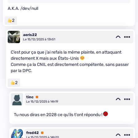
A.K.A. /dev/null
2
aeris22
Le 15/12/2025 à 13h51
C’est pour ça que j’ai refais la même plainte, en attaquant
directement X mais aux États-Unis
Comme ça la CNIL est directement compétente, sans passer
par la DPC.
2
tinc
Premium
Le 15/12/2025 à 14h19
Tu nous diras en 2028 ce qu'ils t'ont répondu !
fred42
Premium
Le 15/12/2025 à 14h20