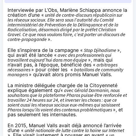
Interviewée
par L’Obs, Marlène Schiappa annonce la
création d’une «
unité de contre-discours républicain sur
les réseaux sociaux. Elle sera sous l’autorité du Comité
interministériel de Prévention de la Délinquance et de la
Radicalisation, désormais dirigé par le préfet Christian
Gravel. Ce que nous voulons faire, c’est porter un discours de
contre-propagande
».
Elle s’inspirera de la campagne «
Stop Djihadisme
»,
qui avait été lancée «
avec des professionnels qui
travaillent aujourd’hui dans mon équipe
», mais qui
n’avait pas, à l’époque, bénéficié des «
arbitrages
nécessaires
» pour créer les «
bataillons de community
managers
» qu’avait alors promis Manuel Valls.
La ministre déléguée chargée de la Citoyenneté
explique également qu’«
avec Gérald Darmanin, nous
souhaitons que la plateforme Pharos puisse être renforcée et
travailler 24 heures sur 24, et inverser les choses : que ce
soient aussi les réseaux sociaux eux-mêmes qui saisissent
Pharos lorsqu’ils voient des contenus problématiques
», et
pas seulement les internautes.
En 2015
, Manuel Valls avait déjà annoncé l’arrivée
d’une «
unité nationale de lutte contre la haine sur Internet
». Elle visait justement à pousser en avant «
un