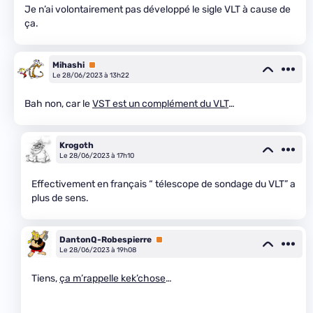
Je n’ai volontairement pas développé le sigle VLT à cause de
ça.
Mihashi
Premium
Le 28/06/2023 à 13h22
Bah non, car le
VST est un complément du VLT
…
Krogoth
Le 28/06/2023 à 17h10
Effectivement en français “ télescope de sondage du VLT” a
plus de sens.
DantonQ-Robespierre
Premium
Le 28/06/2023 à 19h08
Tiens,
ça m’rappelle kek’chose
…