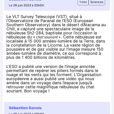
1 min
Sciences
Le 28 juin 2023 à 05h00
Le VLT Survey Telescope (VST), situé à
l’Observatoire de Paranal de l’ESO (European
Southern Observatory) dans le désert d’Atacama au
Chili, a capturé une
spectaculaire image
de la
nébuleuse Sh2-284, baptisée pour l’occasion la
nébuleuse du «
chat souriant
». Cette nébuleuse est
localisée à 15 000 années-lumière de la Terre, dans
la constellation de la
Licorne
. La vaste région de
poussière et de gaz visible sur l’image mesure 150
années-lumière de diamètre, ce qui correspond à
plus de 1 400 billions de kilomètres.
L’ESO a publié une
version
de l’image annotée
permettant de repérer les piliers formés dans le
nuage et les vents qui les forment. L’Organisation
européenne a aussi publié une
vidéo
qui nous
amène dans un voyage dans l’espace jusqu’à
retrouver cette magnifique nébuleuse du chat
souriant. Bon voyage !
Sébastien Gavois