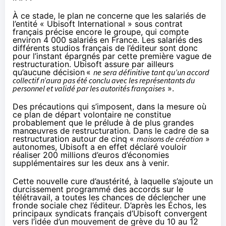
À ce stade, le plan ne concerne que les salariés de
l’entité « Ubisoft International » sous contrat
français précise encore le groupe, qui compte
environ 4 000 salariés en France. Les salariés des
différents studios français de l’éditeur sont donc
pour l’instant épargnés par cette première vague de
restructuration. Ubisoft assure par ailleurs
qu’aucune décision
«
ne sera définitive tant qu’un accord
collectif n’aura pas été conclu avec les représentants du
personnel et validé par les autorités françaises
».
Des précautions qui s’imposent, dans la mesure où
ce plan de départ volontaire ne constitue
probablement que le prélude à de plus grandes
manœuvres de restructuration. Dans le cadre de sa
restructuration autour de cinq «
maisons de création
»
autonomes
, Ubisoft a en effet déclaré vouloir
réaliser 200 millions d’euros d’économies
supplémentaires sur les deux ans à venir.
Cette nouvelle cure d’austérité, à laquelle s’ajoute un
durcissement programmé des accords sur le
télétravail, a toutes les chances de déclencher une
fronde sociale chez l’éditeur. D’après
les Échos
, les
principaux syndicats français d’Ubisoft convergent
vers l’idée d’un mouvement de grève du 10 au 12