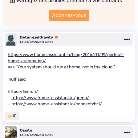
Partagez des articles premium à vos contacts
Abonnez-vous
DetunizedGravity
Premium
Le 24/10/2024 à 12h51
https://www.home-assistant.io/blog/2016/01/19/perfect-
home-automation/
==> "Your system should run at home, not in the cloud."
'nuff said.
https://lixee.fr/
+
https://www.home-assistant.io/green/
+
https://www.home-assistant.io/connectzbt1/
10
Ossito
Le 24/10/2024 à 13h39