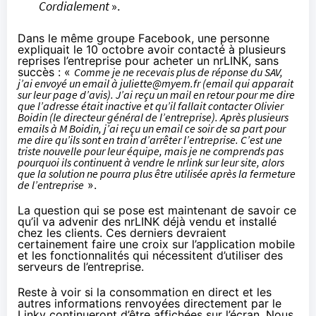
Cordialement
».
Dans le même groupe Facebook, une personne
expliquait le 10 octobre
avoir contacté à plusieurs
reprises l’entreprise
pour acheter un nrLINK, sans
succès : «
Comme je ne recevais plus de réponse du SAV,
j’ai envoyé un email à juliette@myem.fr (email qui apparait
sur leur page d’avis). J’ai reçu un mail en retour pour me dire
que l’adresse était inactive et qu’il fallait contacter Olivier
Boidin (le directeur général de l’entreprise). Après plusieurs
emails à M Boidin, j’ai reçu un email ce soir de sa part pour
me dire qu’ils sont en train d’arrêter l’entreprise. C’est une
triste nouvelle pour leur équipe, mais je ne comprends pas
pourquoi ils continuent à vendre le nrlink sur leur site, alors
que la solution ne pourra plus être utilisée après la fermeture
de l’entreprise
».
La question qui se pose est maintenant de savoir ce
qu’il va advenir des nrLINK déjà vendu et installé
chez les clients. Ces derniers devraient
certainement faire une croix sur l’application mobile
et les fonctionnalités qui nécessitent d’utiliser des
serveurs de l’entreprise.
Reste à voir si la consommation en direct et les
autres informations renvoyées directement par le
Linky continueront d’être affichées sur l’écran. Nous