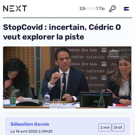
S3
1 Tio
StopCovid : incertain, Cédric O
veut explorer la piste
Sébastien Gavois
2 min
Droit
Le 14 avril 2020 à 09h33