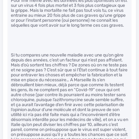
Pour finir même avec les données les plus optimistes on est
sur un virus 4 fois plus mortel et 3 fois plus contagieux que
la grippe. Mais la mortalite ne fait pas tout vois tu, ce virus
entraine au mieux 20 fois plus de cas graves qu’une grippe
or pour l’instant personne (oui personne) ne connait les
séquelles que vont avoir sur le long terme ces cas graves.
Si tu compares une nouvelle maladie avec une qu’on gère
depuis des années, c’est un facteur qui n’est pas affolant.
Mais d’où sortent tes chiffres ? De zones où on ne teste pas
et ne soigne pas ? C’est sûr que si l’État continue à tout faire
pour entraver les choses et empêcher la fabrication et la
mise en place du nécessaire… A Marseille ils s’en
débrouillent bien mieux, déjà parce que comme ils testent
les gens, ils ne comptent pas en “Covid-19” ceux qui ont
autre chose (par contre ils pourraient au moins tester sans
chloroquine, puisque l’azithromycine seule semble suffire,
et ça aurait l’avantage d’en finir avec cette polarisation de
l’opinion autour d’une molécule et dont la preuve de son
utilité ici n’a pas été faite mais qui a l’inconvénient d’être
désormais interdite pour les médecins de ville), et on a vu en
Italie qu’on peut diviser les chiffres par 10, ailleurs c’est
pareil, comme on présuppose que le virus est super violent,
on présuppose aussi qu’il y a toutes les chances que ce soit