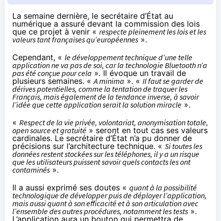
La semaine dernière, le secrétaire d’État au
numérique a assuré
devant la commission des lois
que ce projet à venir «
respecte pleinement les lois et les
valeurs tant françaises qu’européennes
».
Cependant, «
le développement technique d’une telle
application ne va pas de soi, car la technologie Bluetooth n’a
pas été conçue pour cela
». Il évoque un travail de
plusieurs semaines. «
A minima
». «
Il faut se garder de
dérives potentielles, comme la tentation de traquer les
Français, mais également de la tendance inverse, à savoir
l’idée que cette application serait la solution miracle
».
«
Respect de la vie privée, volontariat, anonymisation totale,
open source et gratuité
» seront en tout cas ses valeurs
cardinales. Le secrétaire d’État n’a pu donner de
précisions sur l’architecture technique. «
Si toutes les
données restent stockées sur les téléphones, il y a un risque
que les utilisateurs puissent savoir quels contacts les ont
contaminés
».
Il a aussi exprimé ses doutes «
quant à la possibilité
technologique de développer puis de déployer l’application,
mais aussi quant à son efficacité et à son articulation avec
l’ensemble des autres procédures, notamment les tests
».
L’application aura un bouton qui permettra de