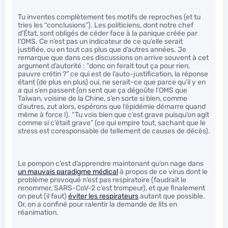
Tu inventes complètement tes motifs de reproches (et tu
tries les “conclusions”). Les politiciens, dont notre chef
d’État, sont obligés de céder face à la panique créée par
l’OMS. Ce n’est pas un indicateur de ce qu’elle serait
justifiée, ou en tout cas plus que d’autres années. Je
remarque que dans ces discussions on arrive souvent à cet
argument d’autorité : “donc on ferait tout ça pour rien,
pauvre crétin ?” ce qui est de l’auto-justification, la réponse
étant (de plus en plus) oui, ne serait-ce que parce qu’il y en
a qui s’en passent (on sent que ça dégoûte l’OMS que
Taïwan, voisine de la Chine, s’en sorte si bien, comme
d’autres, zut alors, espérons que l’épidémie démarre quand
même à force !). “Tu vois bien que c’est grave puisqu’on agit
comme si c’était grave” (ce qui empire tout, sachant que le
stress est coresponsable de tellement de causes de décès).
Le pompon c’est d’apprendre maintenant qu’on nage dans
un mauvais paradigme médical
à propos de ce virus dont le
problème provoqué n’est pas respiratoire (faudrait le
renommer, SARS-CoV-2 c’est trompeur), et que finalement
on peut (il faut)
éviter les respirateurs
autant que possible.
Or, on a confiné pour ralentir la demande de lits en
réanimation.