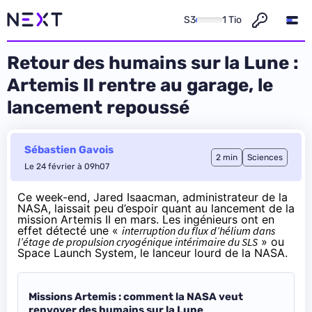
S3
1 Tio
Retour des humains sur la Lune :
Artemis II rentre au garage, le
lancement repoussé
Sébastien Gavois
2 min
Sciences
Le 24 février à 09h07
Ce week-end, Jared Isaacman, administrateur de la
NASA,
laissait peu d’espoir
quant au lancement de la
mission Artemis II en mars. Les ingénieurs ont en
effet détecté une «
interruption du flux d’hélium dans
l’étage de propulsion cryogénique intérimaire du SLS
» ou
Space Launch System
, le lanceur lourd de la NASA.
Missions Artemis : comment la NASA veut
renvoyer des humains sur la Lune