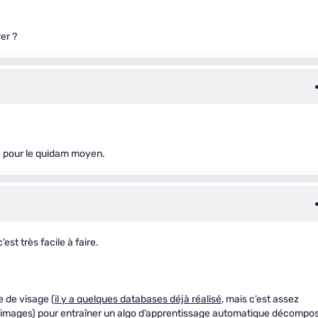
er ?
ue pour le quidam moyen.
est très facile à faire.
e de visage (
il y a quelques databases déjà réalisé
, mais c’est assez
s images) pour entraîner un algo d’apprentissage automatique décompo