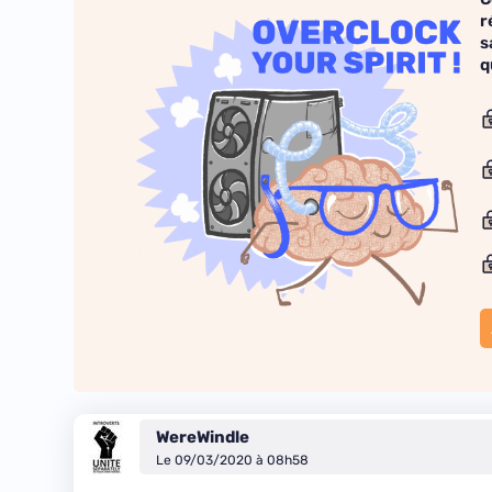
r
s
q
WereWindle
Le 09/03/2020 à 08h58