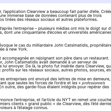
r
, l’application Clearview a
beaucoup fait parler d’elle
. Créé
r une immense base de données contenant plus de trois
tos tirées des réseaux sociaux et autres plateformes.
après l’entreprise – plusieurs médias ont mis le doigt sur 
s
, dont une cinquantaine d’écoles et universités américaine
 évoque le cas du milliardaire John Catsimatidis, propriétair
sée à new York.
tait accompagnée en rejoignant son père dans un restaurant.
ier, John Catsimatidis avait demandé à un serveur de
 lui envoyer. De là, la photo fut insérée dans Clearview, qu
: profils sur les réseaux sociaux, autres photos, sources, et
res entreprises ont envoyé des lettres de mise en demeure,
lant que seules les forces de l’ordre et les «
professionnels
 En outre, des garde-fous étaient intégrés pour repérer des
annonce l’entreprise, et l’article du NYT en remet une couche
miers clients « grand public » de Clearview, dès l’été dernie
voleurs à l’étalage connus.