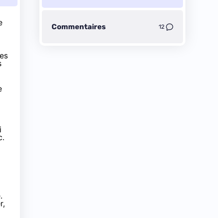
e
Commentaires
12
des
s
e
i
c.
.
r,