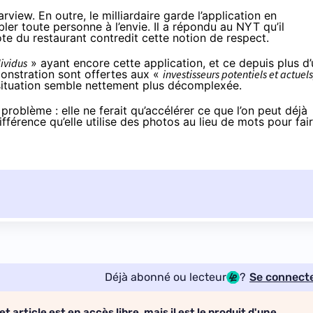
rview. En outre, le milliardaire garde l’application en
er toute personne à l’envie. Il a répondu au NYT qu’il
ote du restaurant contredit cette notion de respect.
dividus
» ayant encore cette application, et ce depuis plus d’
onstration sont offertes aux «
investisseurs potentiels et actuels
situation semble nettement plus décomplexée.
e problème : elle ne ferait qu’accélérer ce que l’on peut déjà
férence qu’elle utilise des photos au lieu de mots pour fai
Déjà abonné ou lecteur
?
Se connect
et article est en accès libre, mais il est le produit d'une