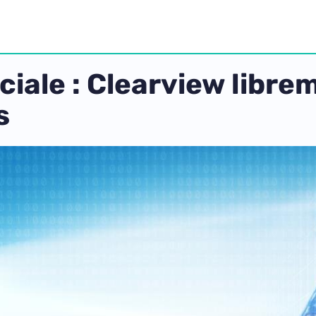
ale : Clearview librem
s