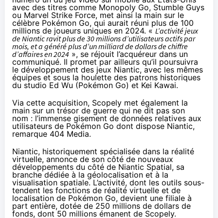
avec des titres comme Monopoly Go, Stumble Guys
ou Marvel Strike Force, met ainsi la main sur le
célèbre Pokémon Go, qui aurait réuni plus de 100
millions de joueurs uniques en 2024. «
L’activité jeux
de Niantic ravit plus de 30 millions d’utilisateurs actifs par
mois, et a généré plus d’un milliard de dollars de chiffre
d’affaires en 2024
», se
réjouit
l’acquéreur dans un
communiqué. Il promet par ailleurs qu’il poursuivra
le développement des jeux Niantic, avec les mêmes
équipes et sous la houlette des patrons historiques
du studio Ed Wu (Pokémon Go) et Kei Kawai.
Via cette acquisition, Scopely met également la
main sur un trésor de guerre qui ne dit pas son
nom : l’immense gisement de données relatives aux
utilisateurs de Pokémon Go dont dispose Niantic,
remarque
404 Media.
Niantic, historiquement spécialisée dans la réalité
virtuelle,
annonce
de son côté de nouveaux
développements du côté de Niantic Spatial, sa
branche dédiée à la géolocalisation et à la
visualisation spatiale. L’activité, dont les outils sous-
tendent les fonctions de réalité virtuelle et de
localisation de Pokémon Go, devient une filiale à
part entière, dotée de 250 millions de dollars de
fonds, dont 50 millions émanent de Scopely.