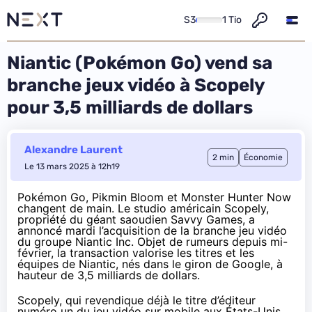
S3
1 Tio
Niantic (Pokémon Go) vend sa
branche jeux vidéo à Scopely
pour 3,5 milliards de dollars
Alexandre Laurent
2 min
Économie
Le 13 mars 2025 à 12h19
Pokémon Go, Pikmin Bloom et Monster Hunter Now
changent de main. Le studio américain Scopely,
propriété du géant saoudien Savvy Games, a
annoncé mardi l’acquisition de la branche jeu vidéo
du groupe Niantic Inc. Objet de rumeurs
depuis mi-
février
, la transaction valorise les titres et les
équipes de Niantic, nés dans le giron de Google, à
hauteur de 3,5 milliards de dollars.
Scopely, qui revendique déjà le titre d’éditeur
numéro un du jeu vidéo sur mobile aux États-Unis