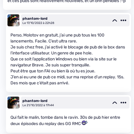
et ces pubs sont relativement nouvelles, et un brin pénibles :-p
phantom-lord
Le 17/10/2022 à 22h28
Perso, Molotov en gratuit, j’ai une pub tous les 100
lancements. Facile. C’est ultra rare.
Je suis chez free, j’ai activé le blocage de pub de la box dans
l’interface utilisateur. Un genre de pee hole.
Que ce soit l’application Windows ou bien via la site sur le
navigateur Brave. Je suis super tranquille.
Peut être que ton FAI ou bien là où tu es joue.
J’en ai eu une de pub ce midi, sur ma reprise d’un replay. 15s.
Des mois que c’était pas arrivé.
phantom-lord
Le 21/10/2022 à 17h44
Qui fait le malin, tombe dans le ravin. 30s de pub hier entre
deux épisodes du replay des GG RMC