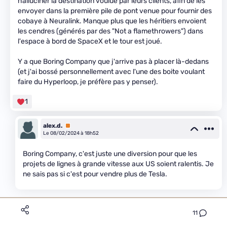
halluciner la destination voulue par leurs clients, afin de les
envoyer dans la première pile de pont venue pour fournir des
cobaye à Neuralink. Manque plus que les héritiers envoient
les cendres (générés par des "Not a flamethrowers") dans
l'espace à bord de SpaceX et le tour est joué.
Y a que Boring Company que j'arrive pas à placer là-dedans
(et j'ai bossé personnellement avec l'une des boite voulant
faire du Hyperloop, je préfère pas y penser).
1
alex.d.
Premium
Le 08/02/2024 à 18h52
Boring Company, c'est juste une diversion pour que les
projets de lignes à grande vitesse aux US soient ralentis. Je
ne sais pas si c'est pour vendre plus de Tesla.
11