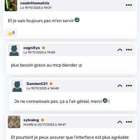
neointhematrix
Le 19/11/2025 à 11h31
Et je sais toujours pas m'en servir
9
cognitys
Premium
Le 19/11/2025 à 11h58
plus besoin grace au mcp blender :p
DamienC31
Premium
Le 19/11/2025 à 16h48
Je ne connaissais pas, ça a l'air génial, merci
!
sylvaing
Premium
Modifié le 20/11/2025 à 14h47
Et pourtant je peux assurer que l'interface est plus agréable