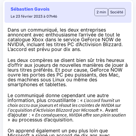
Sébastien Gavois
2 min
Société
Le 23 février 2023 à 07h46
Dans un communiqué
, les deux entreprises
annoncent avec enthousiasme l’arrivée de tout le
catalogue Xbox dans le service GeForce NOW de
NVIDIA, incluant les titres PC d’Activision Blizzard.
L’accord est prévu pour dix ans.
Les deux compères se disent bien sûr très heureux
d’offrir aux joueurs de nouvelles manières de jouer à
leurs titres préférés. Et pour cause, GeForce NOW
ouvre les portes des PC peu puissants, des Mac,
des machines sous Linux ou même des
smartphones et tablettes.
Le communiqué donne cependant une autre
information, plus croustillante : «
L’accord fournit un
choix accru aux joueurs et résout les craintes de NVIDIA sur
l’acquisition d’Activision Blizzard par Microsoft
». Avant
d’ajouter : «
En conséquence, NVIDIA offre son plein soutien
» au processus d’acquisition.
On apprend également un peu plus loin que
Microsoft a signé un accord de dix ans avec