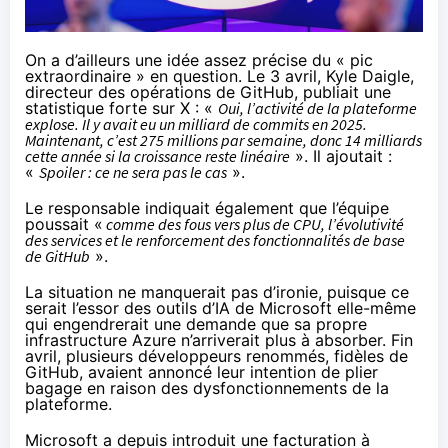
On a d’ailleurs une idée assez précise du « pic
extraordinaire » en question. Le 3 avril, Kyle Daigle,
directeur des opérations de GitHub,
publiait une
statistique forte sur X
: «
Oui, l’activité de la plateforme
explose. Il y avait eu un milliard de commits en 2025.
Maintenant, c’est 275 millions par semaine, donc 14 milliards
cette année si la croissance reste linéaire
». Il ajoutait :
«
Spoiler : ce ne sera pas le cas
».
Le responsable indiquait également que l’équipe
poussait «
comme des fous vers plus de CPU, l’évolutivité
des services et le renforcement des fonctionnalités de base
de GitHub
».
La situation ne manquerait pas d’ironie, puisque ce
serait l’essor des outils d’IA de Microsoft elle-même
qui engendrerait une demande que sa propre
infrastructure Azure n’arriverait plus à absorber. Fin
avril, plusieurs développeurs renommés, fidèles de
GitHub, avaient annoncé
leur intention de plier
bagage
en raison des dysfonctionnements de la
plateforme.
Microsoft a depuis introduit une facturation à