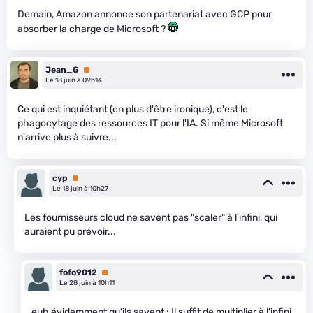
Demain, Amazon annonce son partenariat avec GCP pour
absorber la charge de Microsoft ?
Jean_G
Premium
Le 18 juin à 09h14
Ce qui est inquiétant (en plus d'être ironique), c'est le
phagocytage des ressources IT pour l'IA. Si même Microsoft
n'arrive plus à suivre...
cyp
Premium
Le 18 juin à 10h27
Les fournisseurs cloud ne savent pas "scaler" à l'infini, qui
auraient pu prévoir...
fofo9012
Premium
Le 28 juin à 10h11
euh évidemment qu'ils savent : Il suffit de multiplier à l'infini.