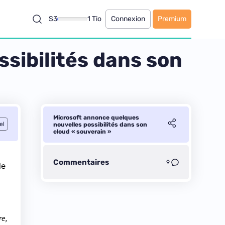
S3
1 Tio
Connexion
Premium
sibilités dans son
Microsoft annonce quelques
el
nouvelles possibilités dans son
cloud « souverain »
Commentaires
9
le
re,