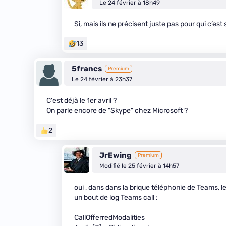
Le 24 février à 18h49
Si, mais ils ne précisent juste pas pour qui c’es
13
5francs
Premium
Le 24 février à 23h37
C'est déjà le 1er avril ?
On parle encore de "Skype" chez Microsoft ?
2
JrEwing
Premium
Modifié le 25 février à 14h57
oui , dans dans la brique téléphonie de Teams,
un bout de log Teams call :
CallOfferredModalities