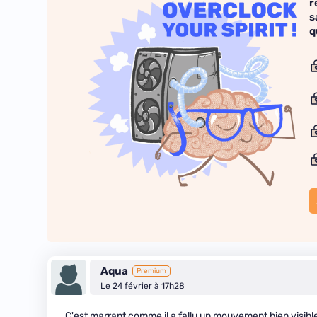
r
s
q
Aqua
Premium
Le 24 février à 17h28
C'est marrant comme il a fallu un mouvement bien visible