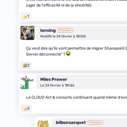
juger de l'efficacité ni de la sincérité).
1
lansing
Premium
Modifié le 24 février à 18h05
Ça veut dire qu'ils vont permettre de migrer Sharepoint 
Server déconnecté" ?
2
Miles Prower
Le 24 février à 18h26
Le CLOUD Act & consorts continuent quand même d'exister
5
bilbonsacquet
Premium