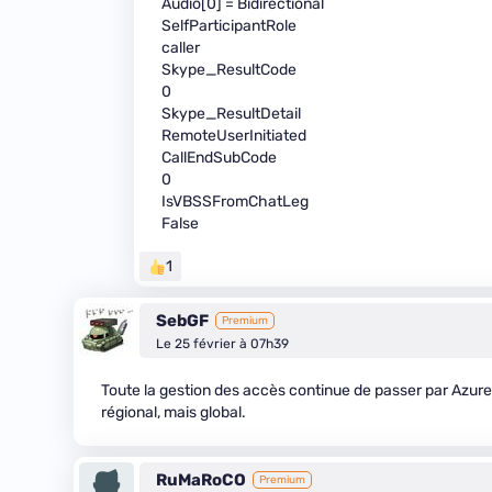
Audio[0] = Bidirectional
SelfParticipantRole
caller
Skype_ResultCode
0
Skype_ResultDetail
RemoteUserInitiated
CallEndSubCode
0
IsVBSSFromChatLeg
False
1
SebGF
Premium
Le 25 février à 07h39
Toute la gestion des accès continue de passer par Azure 
régional, mais global.
RuMaRoCO
Premium