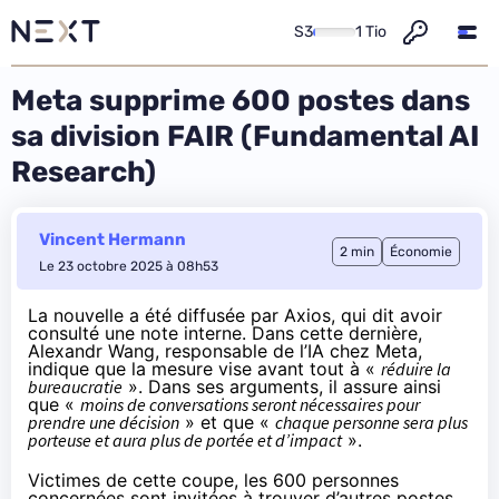
S3
1 Tio
Meta supprime 600 postes dans
sa division FAIR (Fundamental AI
Research)
Vincent Hermann
2 min
Économie
Le 23 octobre 2025 à 08h53
La nouvelle a été diffusée par
Axios
, qui dit avoir
consulté une note interne. Dans cette dernière,
Alexandr Wang, responsable de l’IA chez Meta,
indique que la mesure vise avant tout à «
réduire la
bureaucratie
». Dans ses arguments, il assure ainsi
que «
moins de conversations seront nécessaires pour
prendre une décision
» et que «
chaque personne sera plus
porteuse et aura plus de portée et d’impact
».
Victimes de cette coupe, les 600 personnes
concernées sont invitées à trouver d’autres postes