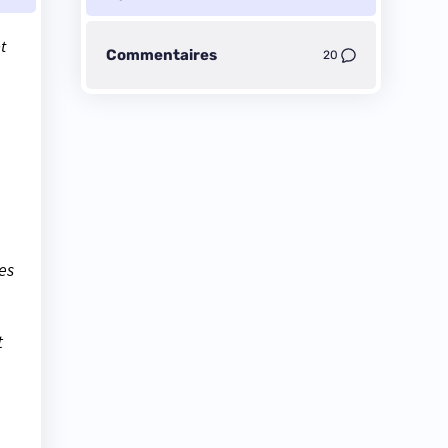
t
Commentaires
20
es
t