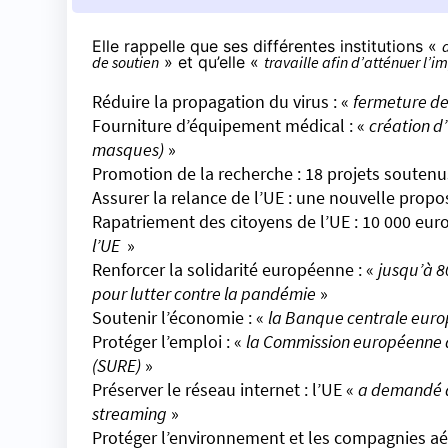
Elle
rappelle
que ses différentes institutions «
de soutien
» et qu’elle «
travaille afin d’atténuer l’i
Réduire la propagation du virus : «
fermeture de
Fourniture d’équipement médical : «
création d
masques)
»
Promotion de la recherche : 18 projets soutenu
Assurer la relance de l’UE : une nouvelle prop
Rapatriement des citoyens de l’UE : 10 000 eur
l’UE
»
Renforcer la solidarité européenne : «
jusqu’à 8
pour lutter contre la pandémie
»
Soutenir l’économie : «
la Banque centrale europ
Protéger l’emploi : «
la Commission européenne a
(SURE)
»
Préserver le réseau internet : l’UE «
a demandé à 
streaming
»
Protéger l’environnement et les compagnies a