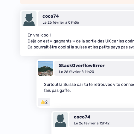
coco74
Le 26 février à 09h56
En vrai cool !
Déjà on est « gagnants » de la sortie des UK car les opér
Ça pourrait être cool si la suisse et les petits pays pas 
StackOverflowError
Le 26 février à 11h20
Surtout la Suisse car tu te retrouves vite conn
fais pas gaffe.
2
coco74
Le 26 février à 12h42