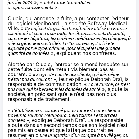
janvier 2024
», «
Intol rance tramadol et
acupan:vomissements
».
Clubic, qui annonce la fuite
, a pu contacter l’éditeur
du logiciel Mediboard : la société Softway Medical
Ville. «
Ce logiciel de gestion hospitalière utilisé en France
est réputé et connu pour aider les établissements de santé,
comme les hôpitaux, les cabinets médicaux et les cliniques, à
mieux gérer leurs activités. En l’occurrence, il a ici été
exploité par le cybercriminel pour récupérer une grande
quantité de données
», expliquent nos confrères.
Alertée par Clubic, l’entreprise a mené l’enquête sur
cette fuite dont elle n’était visiblement pas au
courant. «
Il s’agit de l’un de nos clients, qui lui-même
n’était pas au courant
», leur explique Déborah Draï, la
responsable de communication. «
En revanche, ce n’est
pas nous qui hébergeons les données de santé
», ajoute la
société, en précisant qu’elle n’est pas non plus
responsable de traitement.
«
L’établissement concerné par la fuite est notre client à
travers la solution Mediboard. Cela touche l’export des
données
», explique Déborah Draï. La responsable
ajoute dans un second temps que son logiciel n’est
pas mis en cause et que l’attaque pourrait se
résumer en «
une usurpation d’un compte à privilèges, au