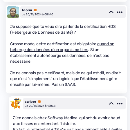
fdorin
Premium
Le 20/11/2024 à 08h40
Je suppose que tu veux dire parler de la certification HDS
(Hébergeur de Données de Santé) ?
Grosso modo, cette certification est obligatoire
quand on
héberge des données d'un organisme tiers
. Si un
établissement autohéberge ses données, ce n'est pas
nécessaire.
Je ne connais pas MediBoard, mais de ce qui est dit, on dirait
que c'est "simplement" un logiciel que l'établissement gère
ensuite par lui-même. Pas un SAAS.
swiper
Premium
Le 20/11/2024 à 12h38
J'en connais chez Softway Medical qui ont du avoir chaud
aux fesses en entendant l'histoire.
En fait, le référentiel HDS n'aurait pas vraiment aidé à éviter