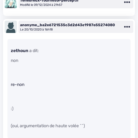
Ténébreux-Tournesol-perceptif
Modifié le 09/12/2024 à 21h57
anonyme_ba2e6721535c3d2d43e1987e55274080
Le 20/10/2020 à 16h18
zethoun
a dit:
non
re-non
:)
(oui, argumentation de haute volée ^^)