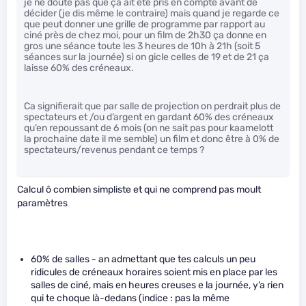
je ne doute pas que ça ait été pris en compte avant de
décider (je dis même le contraire) mais quand je regarde ce
que peut donner une grille de programme par rapport au
ciné près de chez moi, pour un film de 2h30 ça donne en
gros une séance toute les 3 heures de 10h à 21h (soit 5
séances sur la journée) si on gicle celles de 19 et de 21 ça
laisse 60% des créneaux.
Ca signifierait que par salle de projection on perdrait plus de
spectateurs et /ou d’argent en gardant 60% des créneaux
qu’en repoussant de 6 mois (on ne sait pas pour kaamelott
la prochaine date il me semble) un film et donc être à 0% de
spectateurs/revenus pendant ce temps ?
Calcul ô combien simpliste et qui ne comprend pas moult
paramètres
60% de salles - an admettant que tes calculs un peu
ridicules de créneaux horaires soient mis en place par les
salles de ciné, mais en heures creuses e la journée, y’a rien
qui te choque là-dedans (indice : pas la même