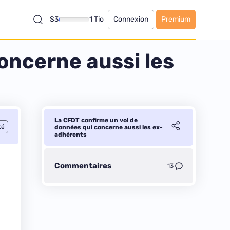
S3
1 Tio
Connexion
Premium
oncerne aussi les
La CFDT confirme un vol de
té
données qui concerne aussi les ex-
adhérents
Commentaires
13