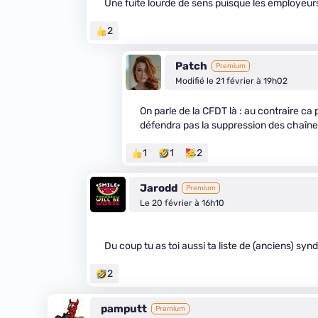
Une fuite lourde de sens puisque les employeurs
2
Patch
Premium
Modifié le 21 février à 19h02
On parle de la CFDT là : au contraire ca 
défendra pas la suppression des chaînes,
1
1
2
Jarodd
Premium
Le 20 février à 16h10
Du coup tu as toi aussi ta liste de (anciens) s
2
pamputt
Premium