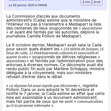
3 min
Droit
Le 20 janvier 2021 à 09h08
La Commission d’accès aux documents
administratifs (Cada) estime que le ministère de
l’Intérieur n’a pas à transmettre à Mediapart la liste
des centaines de lieux soupçonnés de «
séparatisme
» et ayant été fermés par les autorités,
déplore
la
journaliste Camille Polloni de Mediapart.
Le 9 octobre dernier, Mediapart avait saisi la Cada
pour savoir quels étaient les «
210 débits de boisson, 15
lieux de culte, 12 établissements culturels et associatifs et
quatre écoles
» soupçonnés de dérives religieuses «
séparatistes
» et fermés par l’administration pour des
entorses à diverses normes. Ce décompte avait été
rendu public fin août par Marlène Schiappa, ministre
déléguée à la citoyenneté, mais son ministère
refusait d’entrer dans le détail.
«
La réponse fut aussi rapide que décevante
», regrette
Polloni. Dans un avis adopté le 10 décembre et
notifié le 7 janvier, la Cada estime en effet que cette
liste est assimilable à un document administratif,
mais fait partie de ceux qui ne sont «
communicables
qu’à la personne intéressée
».