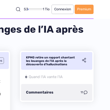
S3
1 Tio
Connexion
Premium
ges de l’IA après
KPMG retire un rapport chantant
es
les louanges de l’IA après la
découverte d’hallucinations
Quand l'IA vante l'IA
t
Commentaires
11
é