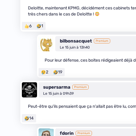
Deloitte, maintenant KPMG, décidément ces cabinets ten
très chers dans le cas de Deloitte !
6
1
bilbonsacquet
Premium
Le 15 juin à 13h40
Pour leur défense, ces boites rédigeaient déjà
2
19
supersarma
Premium
Le 15 juin à 09h39
Peut-être qu'ils pensaient que ça n'allait pas être lu, c
14
fdorin
Premium