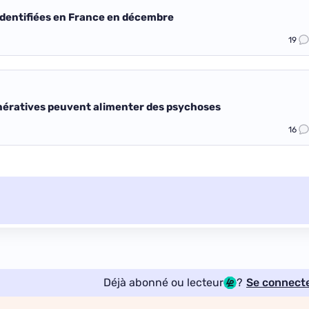
é identifiées en France en décembre
19
énératives peuvent alimenter des psychoses
16
Déjà abonné ou lecteur
?
Se connect