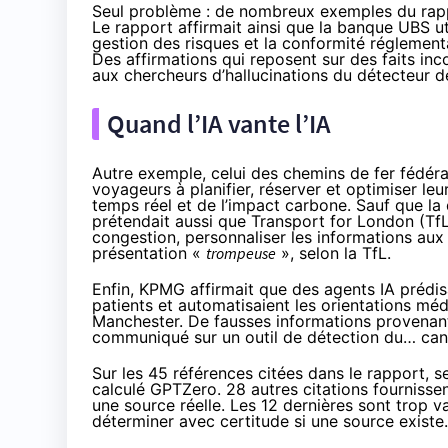
Seul problème : de nombreux exemples du rappo
Le rapport affirmait ainsi que la banque UBS uti
gestion des risques et la conformité réglement
Des affirmations qui reposent sur des faits inco
aux
chercheurs d’hallucinations
du détecteur d
Quand l’IA vante l’IA
Autre exemple, celui des chemins de fer fédéra
voyageurs à planifier, réserver et optimiser leu
temps réel et de l’impact carbone. Sauf que la
prétendait aussi que Transport for London (TfL
congestion, personnaliser les informations au
présentation «
trompeuse
», selon la TfL.
Enfin, KPMG affirmait que des agents IA prédisai
patients et automatisaient les orientations mé
Manchester. De fausses informations provenant
communiqué sur un outil de détection du… ca
Sur les 45 références citées dans le rapport, s
calculé GPTZero. 28 autres citations fournisse
une source réelle. Les 12 dernières sont trop 
déterminer avec certitude si une source existe.