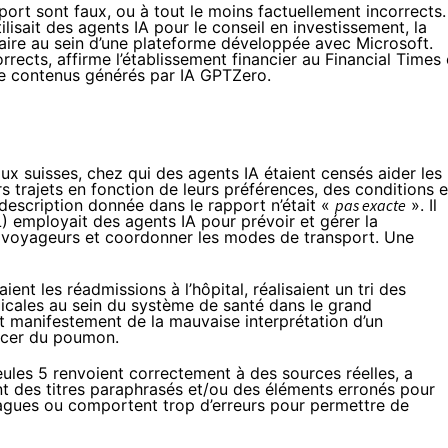
rt sont faux, ou à tout le moins factuellement incorrects.
lisait des agents IA pour le conseil en investissement, la
aire au sein d’une plateforme développée avec Microsoft.
rrects, affirme l’établissement financier au
Financial Times
e contenus générés par IA GPTZero.
ux suisses, chez qui des agents IA étaient censés aider les
rs trajets en fonction de leurs préférences, des conditions 
 description donnée dans le rapport n’était «
pas exacte
». Il
) employait des agents IA pour prévoir et gérer la
x voyageurs et coordonner les modes de transport. Une
ent les réadmissions à l’hôpital, réalisaient un tri des
dicales au sein du système de santé dans le grand
 manifestement de la mauvaise interprétation d’un
ncer du poumon.
eules 5 renvoient correctement à des sources réelles, a
nt des titres paraphrasés et/ou des éléments erronés pour
vagues ou comportent trop d’erreurs pour permettre de