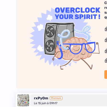
C
r
s
q
rxPyOm
Premium
Le 15 juin à 09h17