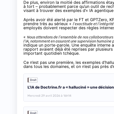
De plus, environ la moitié des affirmations éta
à tort – probablement parce qu’un outil de rech
visant à trouver des exemples d’« IA agentique
Après avoir été alerté par le FT et GPTZero, KP
prendre très au sérieux «
l’exactitude et l’intégrité
employés doivent respecter des règles internes 
«
Nous attendons de l’ensemble de nos collaborateurs qu
l’IA, notamment en assurant une supervision humaine po
indique un porte-parole. Une enquête interne a 
rapport avaient déjà été reprises par plusieurs
important quotidien tchèque.
Ce n’est pas une première, les exemples d’
hall
dans tous les domaines, et on n’est pas près d’e
Droit
L’IA de Doctrine.fr a « halluciné » une décision
Mercredi 29 avril 2026 à 16h14
Droit