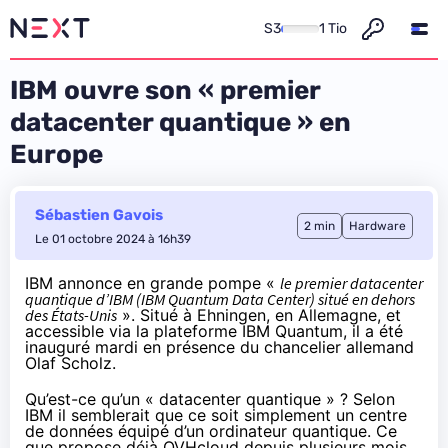
S3
1 Tio
IBM ouvre son « premier
datacenter quantique » en
Europe
Sébastien Gavois
2 min
Hardware
Le 01 octobre 2024 à 16h39
IBM annonce en grande pompe «
le premier datacenter
quantique d’IBM (IBM Quantum Data Center) situé en dehors
des États-Unis
». Situé à Ehningen, en Allemagne, et
accessible via la plateforme IBM Quantum, il a été
inauguré mardi en présence du chancelier allemand
Olaf Scholz.
Qu’est-ce qu’un « datacenter quantique » ? Selon
IBM il semblerait que ce soit simplement un centre
de données équipé d’un ordinateur quantique. Ce
que propose déjà OVHcloud depuis plusieurs mois