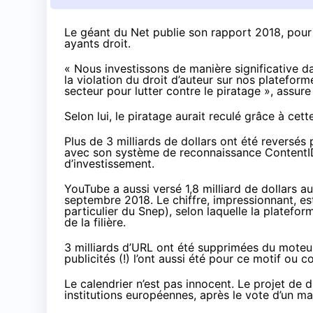
Le géant du Net
publie son rapport 2018
, pour
ayants droit.
« Nous investissons de manière significative da
la violation du droit d’auteur sur nos platefor
secteur pour lutter contre le piratage », assure
Selon lui, le piratage aurait reculé grâce à cet
Plus de 3 milliards de dollars ont été reversé
avec son système de reconnaissance ContentID. L
d’investissement.
YouTube a aussi versé 1,8 milliard de dollars au
septembre 2018. Le chiffre, impressionnant, est
particulier du Snep
), selon laquelle la platefo
de la filière.
3 milliards d’URL ont été supprimées du moteur 
publicités (!) l’ont aussi été pour ce motif ou c
Le calendrier n’est pas innocent. Le projet de di
institutions européennes,
après le vote
d’un ma