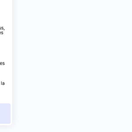
us,
es
des
 la