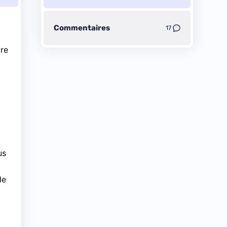
Commentaires
17
tre
us
de