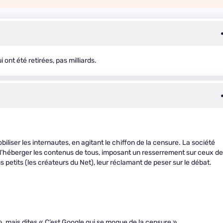
i ont été retirées, pas milliards.
liser les internautes, en agitant le chiffon de la censure. La société
ue d’héberger les contenus de tous, imposant un resserrement sur ceux de
s petits (les créateurs du Net), leur réclamant de peser sur le débat.
 », mais dites « C’est Google qui se moque de la censure ».