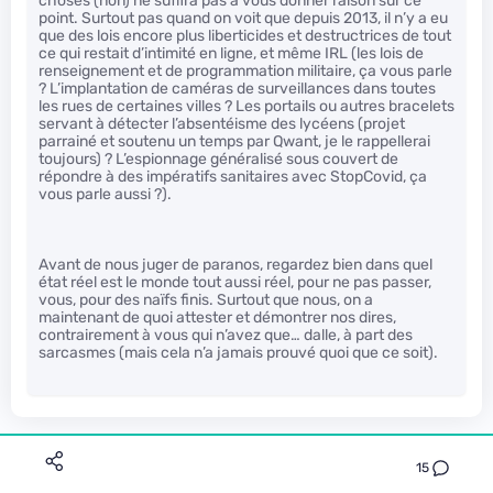
choses (non) ne suffira pas à vous donner raison sur ce
point. Surtout pas quand on voit que depuis 2013, il n’y a eu
que des lois encore plus liberticides et destructrices de tout
ce qui restait d’intimité en ligne, et même IRL (les lois de
renseignement et de programmation militaire, ça vous parle
? L’implantation de caméras de surveillances dans toutes
les rues de certaines villes ? Les portails ou autres bracelets
servant à détecter l’absentéisme des lycéens (projet
parrainé et soutenu un temps par Qwant, je le rappellerai
toujours) ? L’espionnage généralisé sous couvert de
répondre à des impératifs sanitaires avec StopCovid, ça
vous parle aussi ?).
Avant de nous juger de paranos, regardez bien dans quel
état réel est le monde tout aussi réel, pour ne pas passer,
vous, pour des naïfs finis. Surtout que nous, on a
maintenant de quoi attester et démontrer nos dires,
contrairement à vous qui n’avez que… dalle, à part des
sarcasmes (mais cela n’a jamais prouvé quoi que ce soit).
15