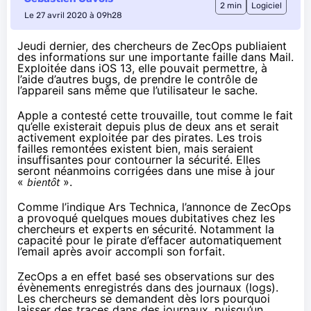
2 min
Logiciel
Le 27 avril 2020 à 09h28
Jeudi dernier, des chercheurs de ZecOps publiaient
des informations sur une
importante faille dans Mail
.
Exploitée dans iOS 13, elle pouvait permettre, à
l’aide d’autres bugs, de prendre le contrôle de
l’appareil sans même que l’utilisateur le sache.
Apple a contesté cette trouvaille, tout comme le fait
qu’elle existerait depuis plus de deux ans et serait
activement exploitée par des pirates. Les trois
failles remontées existent bien, mais seraient
insuffisantes pour contourner la sécurité. Elles
seront néanmoins corrigées dans une mise à jour
«
bientôt
».
Comme l’indique
Ars Technica
, l’annonce de ZecOps
a provoqué quelques moues dubitatives chez les
chercheurs et experts en sécurité. Notamment la
capacité pour le pirate d’effacer automatiquement
l’email après avoir accompli son forfait.
ZecOps a en effet basé ses observations sur des
évènements enregistrés dans des journaux (logs).
Les chercheurs se demandent dès lors pourquoi
laisser des traces dans des journaux, puisqu’un