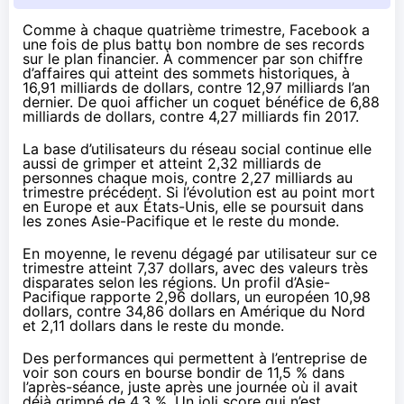
Comme à chaque
quatrième trimestre
, Facebook a
une fois de plus battu bon nombre de ses records
sur le plan financier. À commencer par son chiffre
d’affaires qui atteint des sommets historiques, à
16,91 milliards de dollars, contre 12,97 milliards l’an
dernier. De quoi afficher un coquet bénéfice de 6,88
milliards de dollars, contre 4,27 milliards fin 2017.
La base d’utilisateurs du réseau social continue elle
aussi de grimper et atteint 2,32 milliards de
personnes chaque mois, contre 2,27 milliards au
trimestre précédent. Si l’évolution est au point mort
en Europe et aux États-Unis, elle se poursuit dans
les zones Asie-Pacifique et le reste du monde.
En moyenne, le revenu dégagé par utilisateur sur ce
trimestre atteint 7,37 dollars, avec des valeurs très
disparates selon les régions. Un profil d’Asie-
Pacifique rapporte 2,96 dollars, un européen 10,98
dollars, contre 34,86 dollars en Amérique du Nord
et 2,11 dollars dans le reste du monde.
Des performances qui permettent à l’entreprise de
voir son cours en bourse bondir de 11,5 % dans
l’après-séance, juste après une journée où il avait
déjà grimpé de 4,3 %. Un joli score qui n’est