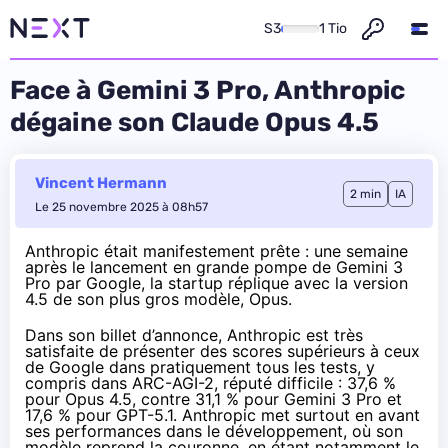
S3
1 Tio
Face à Gemini 3 Pro, Anthropic
dégaine son Claude Opus 4.5
Vincent Hermann
2 min
IA
Le 25 novembre 2025 à 08h57
Anthropic était manifestement prête : une semaine
après le
lancement en grande pompe de Gemini 3
Pro
par Google, la startup réplique avec la
version
4.5 de son plus gros modèle, Opus
.
Dans son billet d’annonce, Anthropic est très
satisfaite de présenter des scores supérieurs à ceux
de Google dans pratiquement tous les tests, y
compris dans ARC-AGI-2, réputé difficile : 37,6 %
pour Opus 4.5, contre 31,1 % pour Gemini 3 Pro et
17,6 % pour GPT-5.1. Anthropic met surtout en avant
ses performances dans le développement, où son
modèle reprend la couronne, en étant notamment le