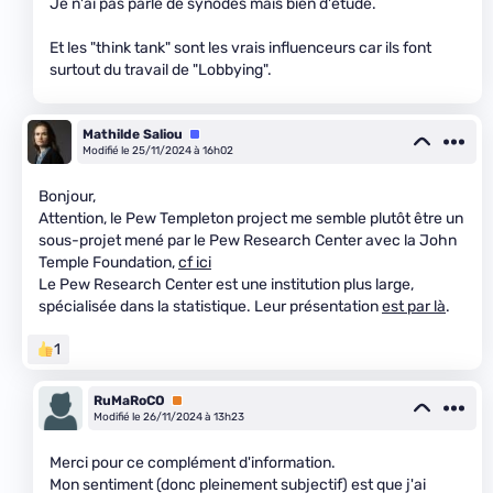
Je n'ai pas parlé de synodes mais bien d'étude.
Et les "think tank" sont les vrais influenceurs car ils font
surtout du travail de "Lobbying".
Mathilde Saliou
Équipe
Modifié le 25/11/2024 à 16h02
Bonjour,
Attention, le Pew Templeton project me semble plutôt être un
sous-projet mené par le Pew Research Center avec la John
Temple Foundation,
cf ici
Le Pew Research Center est une institution plus large,
spécialisée dans la statistique. Leur présentation
est par là
.
1
RuMaRoCO
Premium
Modifié le 26/11/2024 à 13h23
Merci pour ce complément d'information.
Mon sentiment (donc pleinement subjectif) est que j'ai