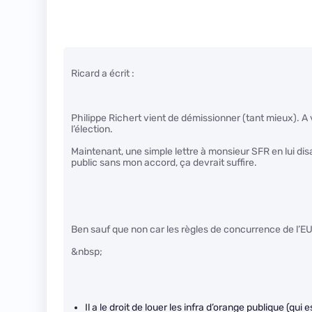
Ricard a écrit :
Philippe Richert vient de démissionner (tant mieux). A v
l’élection.
Maintenant, une simple lettre à monsieur SFR en lui dis
public sans mon accord, ça devrait suffire.
Ben sauf que non car les règles de concurrence de l’EU lui
&nbsp;
Il a le droit de louer les infra d’orange publique (qui e