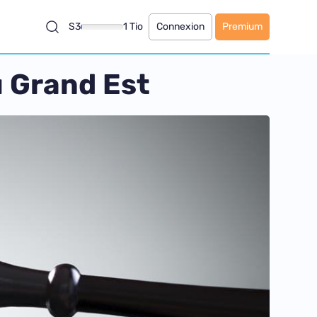
S3
1 Tio
Connexion
Premium
u Grand Est