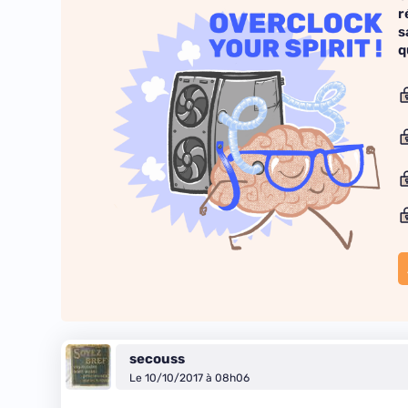
r
s
q
secouss
Le 10/10/2017 à 08h06