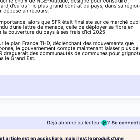
quer le choix de NGE-Altitude, désigné pour construire
liard d’euros – le plus grand contrat du pays, dans sa région
oir déposé un recours.
importance, alors que SFR était finaliste sur ce marché publ
ndu d’une lettre de menace
, celle de déployer sa fibre en
e
la couverture du pays à ses frais d’ici 2025.
our le plan France THD, déclenchant des mouvements que
éponse, le gouvernement compte maintenant laisser
plus de
SFR draguerait des communautés de communes pour grignot
s le Grand Est.
Déjà abonné ou lecteur
?
Se connect
et article est en accès libre, mais il est le produit d'une