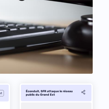
Éconduit, SFR attaque le réseau
et
public du Grand Est