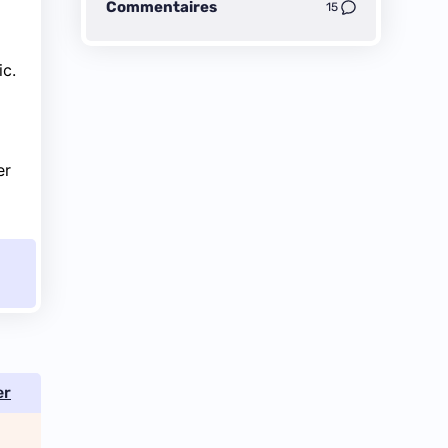
Commentaires
15
ic.
er
er