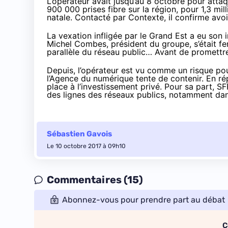
L’opérateur avait jusqu’au 8 octobre pour atta
900 000 prises fibre sur la région, pour 1,3 mil
natale. Contacté
par Contexte
, il confirme av
La vexation infligée par le Grand Est a eu son 
Michel Combes, président du groupe, s’était
fe
parallèle du réseau public…
Avant de promettr
Depuis, l’opérateur est vu comme un risque p
l’Agence du numérique
tente de contenir
. En r
place à l’investissement privé
. Pour sa part, 
des lignes des réseaux publics, notamment dan
Sébastien Gavois
Le 10 octobre 2017 à 09h10
Commentaires (15)
Abonnez-vous pour prendre part au débat
C