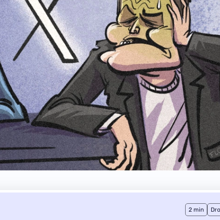
2 min
Dro