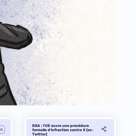
DSA : l’UE ouvre une procédure
it
formelle d’infraction contre X (ex-
Twitter)