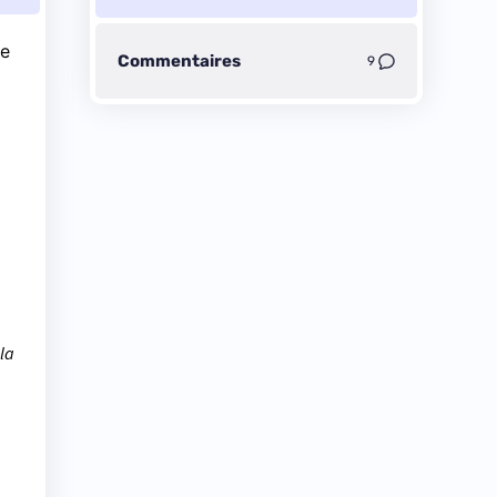
ne
Commentaires
9
 la