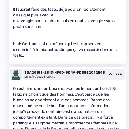
Il faudrait faire des tests, déjà pour un recrutement
classique puis avec IA:
en aveugle, sans la photo; puis en double aveugle : sans
photo sans nom.
hint: Gertrude est un prénom qui est trop souvent
discriminé à l’embauche, sûr que ça va ressortir dans ces
tests…
33A20158-2813-4F0D-9D4A-FD05E2C42E48
Le 15/11/2022 à 06h43
On est bien d’accord, mais est-ce réellement un biais ? Si
l’algo ne choisit que des hommes, c’est parce que les
humains ne choisissent que des hommes. Rappelons
quand-même que le but d’un programme informatique,
jusqu’à preuve du contraire, est d’automatiser un
comportement existant. Dans ce cas précis, il y a fort à
parier que si l’algo se mettait à proposer des femmes à ce
poste, l’humain de la RH trouverait un moyen de ne pas les