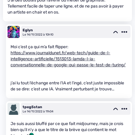
J’ai des doutes pour l’avenir du métier de graphiste.
Tellement facile de taper une ligne, et de ne pas avoir à payer
un artiste en chair et en os.
Eglyn
Le 14/11/2022 à 10h10
Moi c’est ça qui m’a fait flipper:
https://www.journaldunet.fr/web-tech/guide-de-l-
intelligence-artificielle/1513013-lamda-l-ia-
conversationnelle-de-google-qui-passe-le-test-de-turing/
j’ai lu tout l’échange entre l’IA et l’ingé, c’est juste impossible
de se dire: c’est une IA. Vraiment perturbant je trouve…
tpeg5stan
Le 14/11/2022 à 11h04
Je suis aussi bluffé par ce que fait midjourney, mais je crois
bien qu’il n’y a que le titre de la brève qui contient le mot