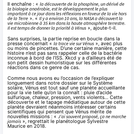
Il enchaîne : «
la découverte de la phosphine, un dérivé de
la biologie anaérobie, est le développement le plus
important à ce jour dans les réflexions en faveur de la vie hors
de la Terre
». «
Il y a environ 10 ans, la NASA a découvert la
vie microbienne à 35 km dans la haute atmosphère terrestre.
Il est temps de donner la priorité à Vénus
», ajoute-t-il.
Sans surprises, la partie reprise en boucle dans la
presse concernait «
la trace vie sur Vénus
», avec plus
ou moins de pincettes. D’une certaine manière, cette
histoire n’est pas sans rappeler
celle de la bactérie
inconnue à bord de l’ISS
. Xkcd y a d’ailleurs été de
son petit dessin humoristique
sur les différentes
réactions dans ce genre de cas.
Comme nous avons eu l’occasion de l’expliquer
longuement dans notre dossier sur le Système
solaire, Vénus est tout sauf une planète accueillante
pour la vie telle qu’on la connaît : pluie d’acide
sulfurique, chaleur, pression, vents violents… Cette
découverte et le tapage médiatique autour de cette
planète devraient néanmoins intéresser certains
scientifiques qui pensent que Vénus mérite de
nouvelles missions : «
J’ai souvent proposé, ça ne marche
jamais
», regrettait le planétologue Sylvestre
Maurice en 2018.