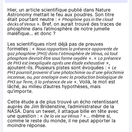
Hier, un article scientifique
publié dans Nature
Astronomy
mettait le feu aux poudres. Son titre
était pourtant neutre : «
Phosphine gas in the cloud
decks of Venus
». Bref, on aurait trouvé des traces de
phosphine dans l’atmosphère de notre jumelle
maléfique… et donc ?
Les scientifiques n’ont déjà pas de preuves
formelles : «
Nous rapportons la présence apparente de
gaz phosphine (PH3) dans l’atmosphère de Vénus, où tout
phosphore devrait être sous forme oxydée
». «
La présence
de PH3 est inexpliquée après une étude exhaustive
»,
ajoutent-ils. Plusieurs pistes sont évoquées : «
Le
PH3 pourrait provenir d’une photochimie ou d’une géochimie
inconnue, ou, par analogie avec la production biologique de
PH3 sur Terre, à la présence de vie
». Voilà, le mot est
lâché, au milieu d’autres hypothèses, mais
qu’importe.
Cette étude a de plus trouvé un écho retentissant
auprès de Jim Bridenstine, l’administrateur de la
NASA. Dans
un tweet
, il attaque bille en tête avec
une question : «
De la vie sur Vénus ?
»… même si,
comme le reste du monde, il ne peut apporter la
moindre réponse.