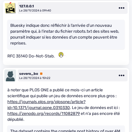
127.0.0.1
Le 28/11/2024 à 09h40
Bluesky indique donc réfléchir à l’arrivée d’un nouveau
paramètre qui, à l’instar du fichier robots.txt des sites web,
pourrait indiquer si les données d’un compte peuvent être
reprises.
RFC 35140 Do-Not-Stab.
severo_bo
Premium
Le 28/11/2024 à 15h22
à noter que PLOS ONE a publié ce mois-ci un article
scientifique qui publie un jeu de données encore plus gros :
https://journals.plos.org/plosone/article?
id=10.1371/journal.pone.0310330
. Le jeu de données est ici :
https://zenodo.org/records/11082879
et n'a pas encore été
dépublié.
The dataset contains the complete post history of over 4M