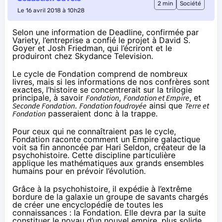
2 min
Société
Le 16 avril 2018 à 10h28
Selon une information de
Deadline
, confirmée par
Variety
, l’entreprise a confié le projet à David S.
Goyer et Josh Friedman, qui l’écriront et le
produiront chez Skydance Television.
Le cycle de Fondation comprend de nombreux
livres, mais si les informations de nos confrères sont
exactes, l’histoire se concentrerait sur la trilogie
principale, à savoir
Fondation
,
Fondation et Empire
, et
Seconde Fondation
.
Fondation foudroyée
ainsi que
Terre et
Fondation
passeraient donc à la trappe.
Pour ceux qui ne connaîtraient pas le cycle,
Fondation raconte comment un Empire galactique
voit sa fin annoncée par Hari Seldon, créateur de la
psychohistoire. Cette discipline particulière
applique les mathématiques aux grands ensembles
humains pour en prévoir l’évolution.
Grâce à la psychohistoire, il expédie à l’extrême
bordure de la galaxie un groupe de savants chargés
de créer une encyclopédie de toutes les
connaissances : la Fondation. Elle devra par la suite
constituer le noyau d’un nouvel empire, plus solide