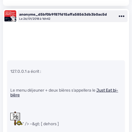
anonyme_d5bf0b9f87fd15affa58563db3b0ac5d
Le 26/01/2018 à 16h42
127.0.0.1 a écrit :
Le menu déjeuner + deux bières s’appellera le
Just Eat bi-
bière
" /> –&gt; [ dehors ]