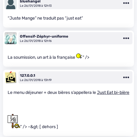
bluehangel
Le 26/01/2018 à 12h13
“Juste Mange” ne traduit pas “just eat”
Offensif-Zéphyr-uniforme
Le 26/01/2018 à 12h16
La soumission, un art à la française
" />
127.0.0.1
Le 26/01/2018 à 13h19
Le menu déjeuner + deux bières s’appellera le
Just Eat bi-bière
" /> –&gt; [ dehors ]