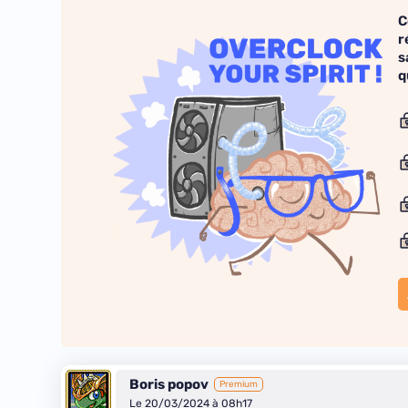
C
r
s
q
Boris popov
Premium
Le 20/03/2024 à 08h17