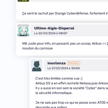
Ça sent le rachat par Orange Cyberdéfense, fortement inc
Ultime-Aigle-Dispersé
Le 20/03/2024 à 08h57
NB: juste pour info, en passant, pas un scoop, Airbus ==
mouton du carrosse
inextenza
Premium
Le 21/03/2024 à 10h08
C'est très limitée comme vue ;)
Airbus DS a en effet racheté Netasq puis Arkoo
Il y a aussi en son sein la société "Cyber" dans
la sécurité informatique.
Je ne sais pas trop ce qui se passe avec ATOS ma
descente aux enfers.