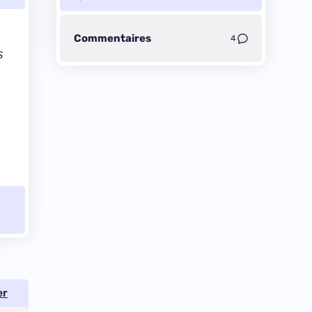
Commentaires
4
S
er