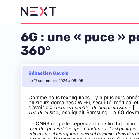
6G : une « puce » 
360°
Sébastien Gavois
Le 17 septembre 2024 à 08h05
Comme nous l’expliquions il y a plusieurs anné
plusieurs domaines : Wi-Fi, sécurité, médical e
d’avoir d’«
énormes quantités de bande passante
[…
Tb/s de la 6G
»,
expliquait Samsung
. La 6G devra
Le CNRS rappelle cependant une limitation im
avec des pertes d’énergie importantes. C’est pourquoi 
efficacement les signaux, devront rayonner dans des dire
de rayonner l’énergie dans des zones où ce n’est pas n