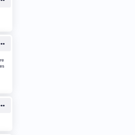
ore
les