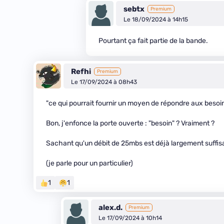
sebtx
Premium
Le 18/09/2024 à 14h15
Pourtant ça fait partie de la bande.
Refhi
Premium
Le 17/09/2024 à 08h43
"ce qui pourrait fournir un moyen de répondre aux besoin
Bon, j'enfonce la porte ouverte : "besoin" ? Vraiment ?
Sachant qu'un débit de 25mbs est déjà largement suffis
(je parle pour un particulier)
1
1
alex.d.
Premium
Le 17/09/2024 à 10h14