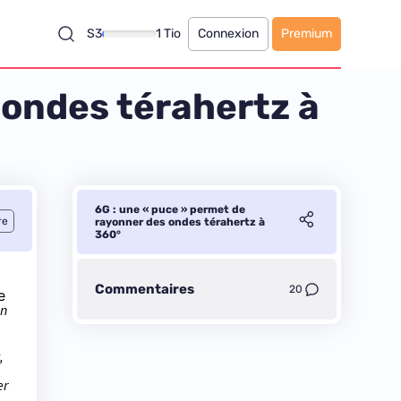
S3
1 Tio
Connexion
Premium
 ondes térahertz à
6G : une « puce » permet de
re
rayonner des ondes térahertz à
360°
Commentaires
20
e
en
,
er