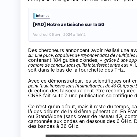
Internet
[FAQ] Notre antisèche sur la 5G
Vendredi 05 avril 2024 à 16h12
Des chercheurs annoncent avoir réalisé une av
sur une puce, capables de rayonner dans de multiples d
contenant 184 guides d’ondes, «
grâce à une app
nombre de canaux sans qu’ils interfèrent entre eux
». 
soit dans
le bas de la fourchette des THz
.
Avec ce démonstrateur, les scientifiques ont c
point (huit liaisons sans fil simultanées de 40 Gbit/s o
direction des faisceaux peut être reconfigurée 
CNRS fait suite à une
publication scientifique 
Ce n’est qu’un début, mais il reste du temps, c
là des débuts de la sixième génération. En Fr
ou StandAlone (sans cœur de réseau 4G, contr
cantonnée aux ondes en dessous des 6 GHz. Des
des bandes à 26 GHz.