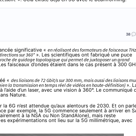
38
ancée significative «
en réalisant des formateurs de faisceaux TH
irections sur 360°
». Les scientifiques ont fabriqué une puce
roche de guidage topologique qui permet de juxtaposer un grand
Les faisceaux d’ondes étaient dans le cas présent à 300 GH
réé «
des liaisons de 72 Gbit/s sur 300 mm, mais aussi des liaisons mul
u bien la transmission en temps réel de vidéos en haute-définition)
». L
à l’aide d’un laser, avec une vision à 360°. Le communiqué 
dans Nature
.
ar la 6G n’est attendue qu’aux alentours de 2030. Et on parl
ance par exemple, la 5G commence seulement à arriver en S
airement à la NSA ou Non StandAlone), mais reste
 expérimentations ont lieu sur la 5G millimétrique, avec