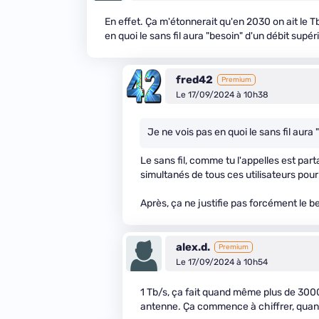
En effet. Ça m'étonnerait qu'en 2030 on ait le Tb
en quoi le sans fil aura "besoin" d'un débit supéri
fred42
Premium
Le 17/09/2024 à 10h38
Je ne vois pas en quoi le sans fil aura 
Le sans fil, comme tu l'appelles est part
simultanés de tous ces utilisateurs pour
Après, ça ne justifie pas forcément le b
alex.d.
Premium
Le 17/09/2024 à 10h54
1 Tb/s, ça fait quand même plus de 30
antenne. Ça commence à chiffrer, qua