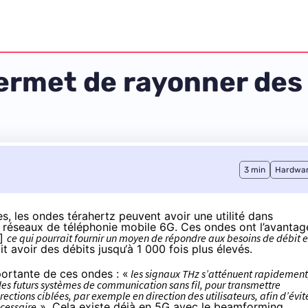
permet de rayonner des
3 min
Hardwa
es
, les ondes térahertz peuvent avoir une utilité dans
t
réseaux de téléphonie mobile 6G
. Ces ondes ont l’avantag
]
ce qui pourrait fournir un moyen de répondre aux besoins de débit 
it avoir des débits jusqu‘à 1 000 fois plus élevés.
portante
de ces ondes : «
les signaux THz s’atténuent rapidement
les futurs systèmes de communication sans fil, pour transmettre
ctions ciblées, par exemple en direction des utilisateurs, afin d’évit
écessaire
». Cela existe déjà en 5G avec le beamforming.