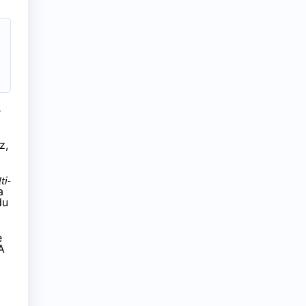
z
z,
ti-
a
du
e
A