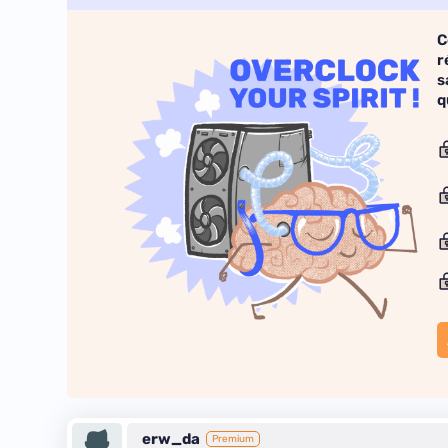
C
r
s
q
erw_da
Premium