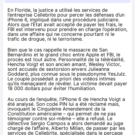
En Floride, la justice a utilisé les services de
l’entreprise Cellebrite pour percer les défenses d’un
iPhone 6, impliqué dans une procédure judiciaire.
Alors que l’État avait accepté de payer les frais, le
FBI est intervenu pour prendre en charge l’opération,
dans une affaire qui ne concerne pourtant ni le
trafic de drogue, ni le terrorisme.
Bien que le cas rappelle le massacre de San
Bernardino et le grand choc entre Apple et FBI, le
procès est tout autre
. Personnalité de la téléréalité,
Hencha Voigt et son ancien amant, Wesley Victor,
sont accusés de
sextorsion
envers Julieanna
Goddard, plus connue sous le pseudonyme YesJulz.
Le couple possédait a priori des vidéos intimes
qu’ils menaçaient de révéler. La victime devait payer
18 000 dollars pour éviter l’humiliation.
Au cours de l’enquête, l’iPhone 6 de Hencha Voigt a
été analysé. Son code PIN lui a été réclamé mais,
invoquant le Cinquième Amendement de la
Constitution américaine – qui permet de ne pas
témoigner contre soi-même – elle a refusé. Le
détective Sergio Campos a alors demandé au juge
chargé de l’affaire, Alberto Milian, de passer par les
services de Cellebrite, spécialisée dans le perçage