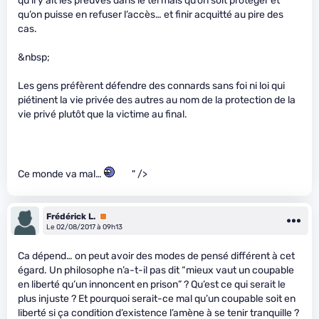
qu’il y ait les preuves dans le tel mais qu’on soit protéger et
qu’on puisse en refuser l’accès… et finir acquitté au pire des
cas.
&nbsp;
Les gens préfèrent défendre des connards sans foi ni loi qui
piétinent la vie privée des autres au nom de la protection de la
vie privé plutôt que la victime au final.
Ce monde va mal…
" />
Frédérick L.
Premium
Le 02/08/2017 à 09h13
Ca dépend… on peut avoir des modes de pensé différent à cet
égard. Un philosophe n’a-t-il pas dit “mieux vaut un coupable
en liberté qu’un innoncent en prison” ? Qu’est ce qui serait le
plus injuste ? Et pourquoi serait-ce mal qu’un coupable soit en
liberté si ça condition d’existence l’amène à se tenir tranquille ?