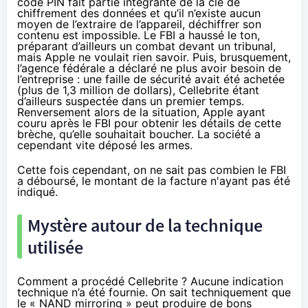
code PIN fait partie intégrante de la clé de
chiffrement
des données et qu’il n’existe aucun
moyen de l’extraire de l’appareil, déchiffrer son
contenu est impossible. Le FBI a haussé le ton,
préparant d’ailleurs un combat devant un tribunal,
mais Apple ne voulait rien savoir. Puis, brusquement,
l’agence fédérale a déclaré ne
plus avoir besoin de
l’entreprise
: une faille de sécurité avait été achetée
(
plus de 1,3 million de dollars
), Cellebrite étant
d’ailleurs
suspectée dans un premier temps
.
Renversement alors de la situation, Apple ayant
couru après le FBI
pour obtenir les détails de cette
brèche, qu’elle souhaitait boucher. La société a
cependant vite
déposé les armes
.
Cette fois cependant, on ne sait pas combien le FBI
a déboursé, le montant de la facture n'ayant pas été
indiqué.
Mystère autour de la technique
utilisée
Comment a procédé Cellebrite ? Aucune indication
technique n’a été fournie. On sait techniquement que
le
« NAND mirroring »
peut produire de bons