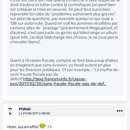
L’État est dans son rôle quand il cherche à faire respecter le
droit d’auteur et lutter contre la contrefaçon (on peut bien
sûr critiquer la mise en oeuvre). On peut tout aussi bien
reprendre ton idée de “problèmes autrement plus graves”
sur plein de questions, par exemple quelqu’un qui roule à
138 sur autoroute. Quand on voit les sommes récoltées par
certains sites de “piratage” (anciennement Megaupload, et
d’autres), c’est pas juste un gamin qui télécharge un album
(pour info, j’ai déjà téléchargé des choses, je ne joue pas le
chevalier blanc).
Quant à l’évasion fiscale, certains se font beaucoup d’idées
en imaginant que sans évasion, ça ferait autant en plus
pour les finances publiques. Cf par exemple : “Le mythe de :
sans fraude fiscale pas de
déficit”
http://blog.francetvinfo.fr/classe-
eco/2017/02/20/sans-fraude-fiscale-pas-de-def…
PtiDidi
Le 01/08/2017 à 08h38
Hum, oui en effet
" />