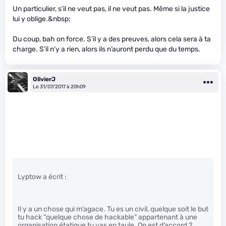
Un particulier, s’il ne veut pas, il ne veut pas. Même si la justice
lui y oblige.&nbsp;
Du coup, bah on force. S’il y a des preuves, alors cela sera à ta
charge. S’il n’y a rien, alors ils n’auront perdu que du temps.
OlivierJ
Le 31/07/2017 à 20h09
Lyptow a écrit :
Il y a un chose qui m’agace. Tu es un civil, quelque soit le but
tu hack “quelque chose de hackable” appartenant à une
organisation étatique tu vas en taule. On est d’accord ?