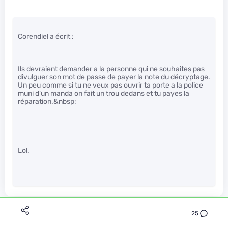
Corendiel a écrit :
Ils devraient demander a la personne qui ne souhaites pas
divulguer son mot de passe de payer la note du décryptage.
Un peu comme si tu ne veux pas ouvrir ta porte a la police
muni d’un manda on fait un trou dedans et tu payes la
réparation.&nbsp;
Lol.
lanoux
25
Le 31/07/2017 à 17h03