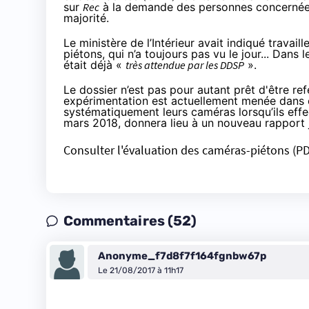
sur
Rec
à la demande des personnes concernées 
majorité.
Le ministère de l’Intérieur avait indiqué travail
piétons, qui n’a toujours pas vu le jour... Dans 
était déjà «
très attendue par les DDSP
».
Le dossier n’est pas pour autant prêt d'être re
expérimentation est actuellement menée dans ce
systématiquement leurs caméras lorsqu’ils effe
mars 2018, donnera lieu à un nouveau rapport j
Consulter l'évaluation des caméras-piétons (P
Commentaires (52)
Anonyme_f7d8f7f164fgnbw67p
Le 21/08/2017 à 11h17