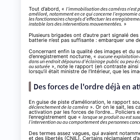
Tout d’abord, «
l’immobilisation des caméras n’est p
amélioré, notamment en ce qui concerne l’ergonomie du 
les fonctionnaires chargés d’effectuer les enregistreme
instable lors des interventions mouvementées.
»
Plusieurs brigades ont d’autre part signalé des
batterie n’est pas suffisante : embarquer une d
Concernant enfin la qualité des images et du so
d’enregistrement nocturne, «
aucune exploitation d
dans un endroit dépourvu d’éclairage public ou peu éc
ou saturée
», note le rapport (en contraste ains
lorsqu’il était ministre de l’Intérieur, que les i
Des forces de l'ordre déjà en a
En guise de piste d’amélioration, le rapport so
déclenchement de la caméra
». Or on le sait, les 
activation par les forces de l’ordre... Policie
l’enregistrement que «
lorsque se produit ou est su
l’intervention ou au comportement des personnes conc
Des termes assez vagues, qui avaient notamm
et des libertés (CNIL)
. Certains réclamaient d’