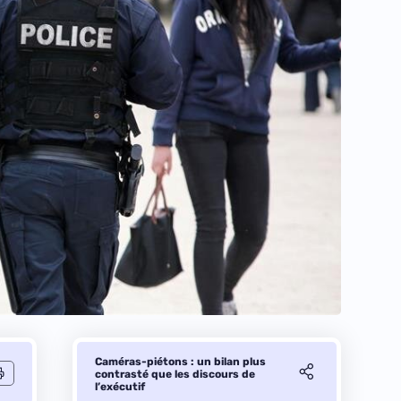
Caméras-piétons : un bilan plus
contrasté que les discours de
l’exécutif