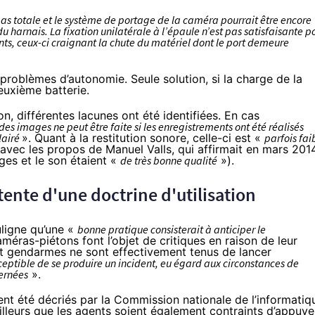
as totale et le système de portage de la caméra pourrait être encore
harnais. La fixation unilatérale à l’épaule n’est pas satisfaisante p
nts, ceux-ci craignant la chute du matériel dont le port demeure
 problèmes d’autonomie. Seule solution, si la charge de la
euxième batterie.
n, différentes lacunes ont été identifiées. En cas
es images ne peut être faite si les enregistrements ont été réalisés
lairé
». Quant à la restitution sonore, celle-ci est «
parfois fai
i avec les propos de Manuel Valls,
qui affirmait en mars 201
mages et le son étaient «
de très bonne qualité
»).
ttente d'une doctrine d'utilisation
uligne qu’une «
bonne pratique consisterait à anticiper le
caméras-piétons font l’objet de critiques en raison de leur
rs et gendarmes ne sont effectivement tenus de lancer
sceptible de se produire un incident, eu égard aux circonstances de
ernées
».
ent été
décriés par la Commission nationale de l’informatiq
ailleurs que les agents soient également contraints d’appuye