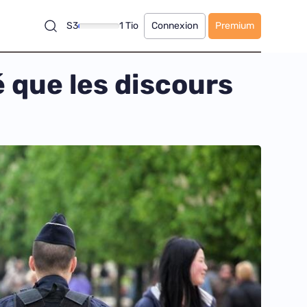
S3
1 Tio
Connexion
Premium
 que les discours