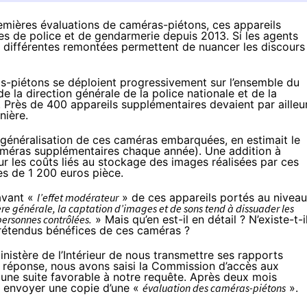
remières évaluations de caméras-piétons, ces appareils
s de police et de gendarmerie depuis 2013. Si les agents
f, différentes remontées permettent de nuancer les discours
s-piétons se déploient progressivement sur l’ensemble du
 de la direction générale de la police nationale et de la
. Près de 400 appareils supplémentaires devaient par ailleu
nière.
 généralisation de ces caméras embarquées, en estimait le
caméras supplémentaires chaque année). Une addition à
ur les coûts liés au stockage des images réalisées par ces
ès de 1 200 euros pièce.
 avant «
l’effet modérateur
» de ces appareils portés au niveau
e générale, la captation d’images et de sons tend à dissuader les
ersonnes contrôlées.
» Mais qu’en est-il en détail ? N’existe-t-i
prétendus bénéfices de ces caméras ?
istère de l’Intérieur de nous transmettre ses rapports
e réponse, nous avons saisi la Commission d’accès aux
une suite favorable à notre requête. Après deux mois
us envoyer une copie d’une «
évaluation des caméras-piétons
».