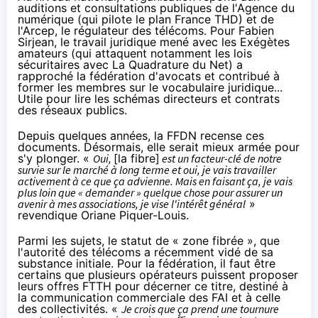
auditions et consultations publiques de l'Agence du
numérique (qui pilote le plan France THD) et de
l'Arcep, le régulateur des télécoms. Pour Fabien
Sirjean, le travail juridique mené avec les Exégètes
amateurs (qui attaquent notamment les lois
sécuritaires avec La Quadrature du Net) a
rapproché la fédération d'avocats et contribué à
former les membres sur le vocabulaire juridique...
Utile pour lire les schémas directeurs et contrats
des réseaux publics.
Depuis quelques années, la FFDN
recense ces
documents
. Désormais, elle serait mieux armée pour
s'y plonger. «
Oui,
[
la fibre
]
est un facteur-clé de notre
survie sur le marché à long terme et oui, je vais travailler
activement à ce que ça advienne. Mais en faisant ça, je vais
plus loin que « demander » quelque chose pour assurer un
avenir à mes associations, je vise l'intérêt général
»
revendique Oriane Piquer-Louis.
Parmi les sujets, le statut de « zone fibrée », que
l'autorité des télécoms a récemment vidé de sa
substance initiale. Pour la fédération, il faut être
certains que plusieurs opérateurs puissent proposer
leurs offres FTTH pour décerner ce titre, destiné à
la communication commerciale des
FAI
et à celle
des collectivités. «
Je crois que ça prend une tournure