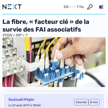
S3
1 Tio
La fibre, « facteur clé » de la
survie des FAI associatifs
FFDN + RIP = ?
Guénaël Pépin
Internet
8 min
Le 21 août 2017 à 13h34