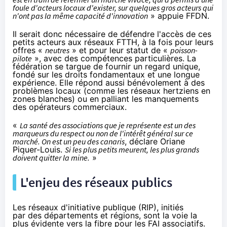
foule d'acteurs locaux d'exister, sur quelques gros acteurs qui
n'ont pas la même capacité d'innovation
» appuie FFDN.
Il serait donc nécessaire de défendre l'accès de ces
petits acteurs aux réseaux FTTH, à la fois pour leurs
offres «
neutres
» et pour leur statut de «
poisson-
pilote
», avec des compétences particulières. La
fédération se targue de fournir un regard unique,
fondé sur les droits fondamentaux et une longue
expérience. Elle répond aussi bénévolement à des
problèmes locaux (comme les réseaux hertziens en
zones blanches) ou en palliant les manquements
des opérateurs commerciaux.
«
La santé des associations que je représente est un des
marqueurs du respect ou non de l'intérêt général sur ce
marché. On est un peu des canaris
, déclare Oriane
Piquer-Louis.
Si les plus petits meurent, les plus grands
doivent quitter la mine.
»
L'enjeu des réseaux publics
Les réseaux d'initiative publique (RIP), initiés
par des départements et régions, sont la voie la
plus évidente vers
la fibre
pour les
FAI
associatifs.