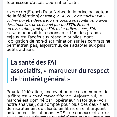
fournisseur d’accès pourrait en pâtir.
«
Pour FDN
[French Data Network, le principal acteur
de la fédération]
en tant que
FAI
, oui, c’est crucial : l’ADSL
va finir par être dépassé, on ne pourra pas continuer à avoir
des abonnés si on ne fournit pas de FTTH. En tant
qu’association, tant que FDN a des adhérent·e·s, FDN
existe
» poursuit la responsable. L’un des grands
enjeux est l’accès aux réseaux publics, dont
l’obligation de non-discrimination sur les contrats ne
permettrait pas, aujourd’hui, de s’adapter aux plus
petits acteurs.
La santé des
FAI
associatifs, « marqueur du respect
de l’intérêt général »
Pour la fédération, une éviction de ses membres de
la fibre
est «
tout à fait inquiétant
». Aujourd'hui, le
marché est dominé par l'opérateur historique (
voir
notre analyse
), qui compte pour plus des deux tiers
de recrutement de clients en fibre, en embarquant
notamment des abonnés ADSL de concurrents. «
On
est en train de refermer un marché vivace, qui a permis à une