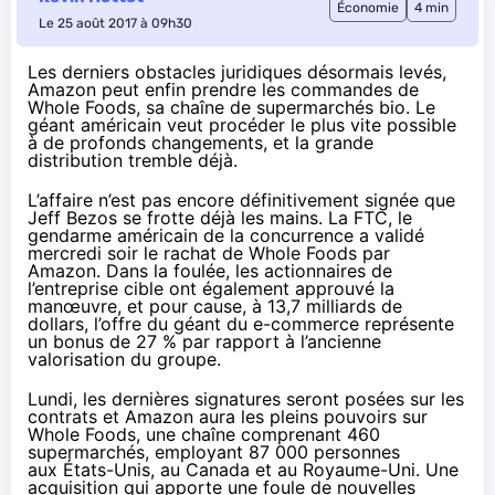
Économie
4 min
Le 25 août 2017 à 09h30
Les derniers obstacles juridiques désormais levés,
Amazon peut enfin prendre les commandes de
Whole Foods, sa chaîne de supermarchés bio. Le
géant américain veut procéder le plus vite possible
à de profonds changements, et la grande
distribution tremble déjà.
L’affaire n’est pas encore définitivement signée que
Jeff Bezos se frotte déjà les mains. La FTC, le
gendarme américain de la concurrence
a validé
mercredi soir
le rachat de Whole Foods par
Amazon
. Dans la foulée, les actionnaires de
l’entreprise cible ont également approuvé la
manœuvre, et pour cause, à 13,7 milliards de
dollars, l’offre du géant du e-commerce représente
un bonus de 27 % par rapport à l’ancienne
valorisation du groupe.
Lundi, les dernières signatures seront posées sur les
contrats et
Amazon
aura les pleins pouvoirs sur
Whole Foods, une chaîne comprenant 460
supermarchés, employant 87 000 personnes
aux États-Unis, au Canada et au Royaume-Uni. Une
acquisition qui apporte une foule de nouvelles