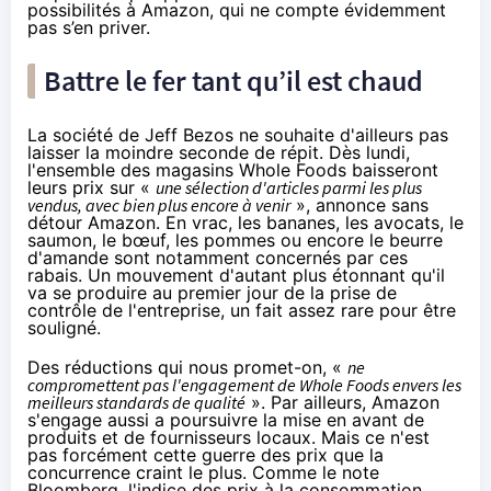
possibilités à
Amazon
, qui ne compte évidemment
pas s’en priver.
Battre le fer tant qu’il est chaud
La société de Jeff Bezos ne souhaite d'ailleurs pas
laisser la moindre seconde de répit. Dès lundi,
l'ensemble des magasins Whole Foods baisseront
leurs prix sur «
une sélection d'articles parmi les plus
vendus, avec bien plus encore à venir
», annonce
sans
détour Amazon
. En vrac, les bananes, les avocats, le
saumon, le bœuf, les pommes ou encore le beurre
d'amande sont notamment concernés par ces
rabais. Un mouvement d'autant plus étonnant qu'il
va se produire au premier jour de la prise de
contrôle de l'entreprise, un fait assez rare pour être
souligné.
Des réductions qui nous promet-on, «
ne
compromettent pas l'engagement de Whole Foods envers les
meilleurs standards de qualité
». Par ailleurs,
Amazon
s'engage aussi a poursuivre la mise en avant de
produits et de fournisseurs locaux. Mais ce n'est
pas forcément cette guerre des prix que la
concurrence craint le plus. Comme le note
Bloomberg
, l'indice des prix à la consommation