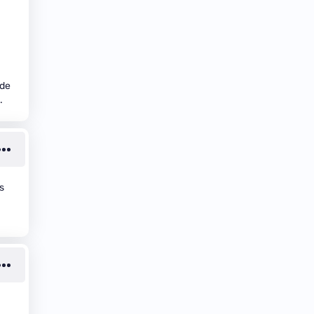
 de
.
s