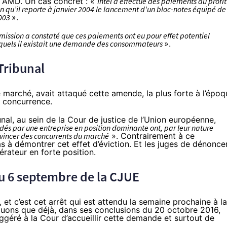
 AMD. Un cas concret : «
Intel a effectué des paiements au profit
n qu’il reporte à janvier 2004 le lancement d'un bloc-notes équipé de
2003
».
ission a constaté que ces paiements ont eu pour effet potentiel
esquels il existait une demande des consommateurs
».
Tribunal
e marché, avait attaqué cette amende, la plus forte à l’époq
e concurrence.
bunal, au sein de la Cour de justice de l’Union européenne,
rdés par une entreprise en position dominante ont, par leur nature
évincer des concurrents du marché
». Contrairement à ce
as à démontrer cet effet d’éviction. Et les juges de dénonce
rateur en forte position.
du 6 septembre de la CJUE
 et c’est cet arrêt qui est attendu la semaine prochaine à la
quons que déjà, dans
ses conclusions
du 20 octobre 2016,
uggéré à la Cour d’accueillir cette demande et surtout de