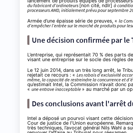
lancement de produits équipés de processeurs
du fabricant d'ordinateurs
[non cité, ndlr]
à conditio
processeurs AMD, initialement prévu pour septembre 
Armée d’une épaisse série de preuves, «
la Comm
d'empêcher l’entrée sur le marché de produits pour l
Une décision confirmée par le 
L’entreprise, qui représentait 70 % des parts d
visant une entreprise sur le socle des règles d
Le 12 juin 2014,
dans un très long arrêt
, le Tri
rejetait ce
recours : «
Les rabais d’exclusivité acco
même, la capacité de restreindre la concurrence et d’
qu’estimait Intel, la Commission n’avait donc p
«
une entrave inacceptable
» au marché par un opé
Des conclusions avant l'arrêt 
Intel a déposé un pourvoi visant cette décision,
Cour de justice de l'Union européenne. Remar
très techniques, l’avocat général Nils Wahl a s
renvoyer l’affaire au Tribunal pour réexamen.