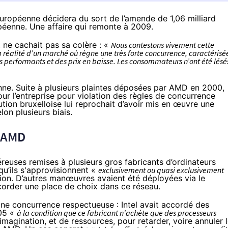
européenne décidera du sort de l’amende de 1,06 milliard
opéenne. Une affaire qui remonte à 2009.
l, ne cachait pas sa colère : «
Nous contestons vivement cette
la réalité d’un marché où règne une très forte concurrence, caractérisé
s performants et des prix en baisse. Les consommateurs n’ont été lésé
nne. Suite à plusieurs plaintes déposées par AMD en 2000,
r l’entreprise pour violation des règles de concurrence
ution bruxelloise lui reprochait d’avoir mis en œuvre une
on plusieurs biais.
t AMD
reuses remises à plusieurs gros fabricants d’ordinateurs
qu’ils s'approvisionnent «
exclusivement ou quasi exclusivement
sion. D’autres manœuvres avaient été déployées via le
corder une place de choix dans ce réseau.
’une concurrence respectueuse : Intel avait accordé des
005 «
à la condition que ce fabricant n'achète que des processeurs
’imagination, et de ressources, pour retarder, voire annuler 