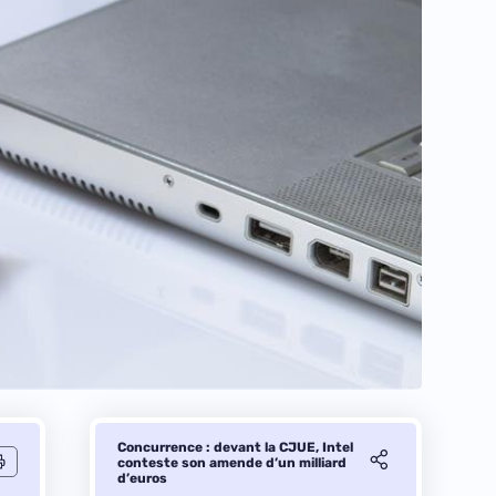
Concurrence : devant la CJUE, Intel
conteste son amende d’un milliard
d’euros