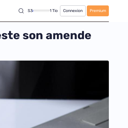
S3
1 Tio
Connexion
Premium
teste son amende