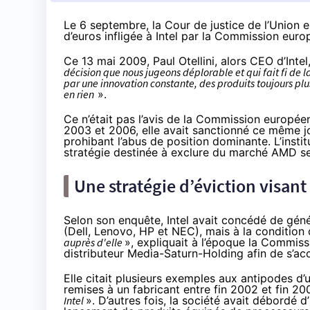
Le 6 septembre, la Cour de justice de l’Union 
d’euros infligée à Intel par la Commission eur
Ce
13 mai 2009
, Paul Otellini, alors CEO d’Inte
décision que nous jugeons déplorable et qui fait fi de 
par une innovation constante, des produits toujours plu
en rien
».
Ce n’était pas l’avis de la Commission europée
2003 et 2006, elle avait
sanctionné
ce même jou
prohibant l’abus de position dominante. L’instit
stratégie destinée à exclure du marché AMD sel
Une stratégie d’éviction visan
Selon son enquête, Intel avait concédé de géné
(Dell, Lenovo, HP et NEC), mais à la condition 
auprès d'elle
», expliquait à l’époque la Commis
distributeur Media-Saturn-Holding afin de s’ac
Elle citait plusieurs exemples aux antipodes d
remises à un fabricant entre fin 2002 et fin 2
Intel
». D’autres fois, la société avait débordé d