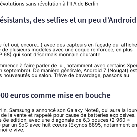
 évolutions sans révolution à l’IFA de Berlin
sistants, des selfies et un peu d’Android
ie (et oui, encore…) avec des capteurs en façade qui affiche
e de plusieurs modèles avec une coque renforcée, en plus
P 68) qui sont désormais monnaie courante.
mence à faire parler de lui, notamment avec certains Xper
en septembre). De manière générale, Android 7 (
Nougat
) est
es nouveautés du salon. Trêve de bavardage, passons au
000 euros comme mise en bouche
lin
, Samsung a annoncé son Galaxy Note8, qui aura la lou
 de la vente et rappelé pour cause de batteries explosives.
 8e édition, avec une diagonale de 6,3 pouces (2 960 x
mé par un SoC avec huit cœurs (
Exynos 8895
, notamment en
oire vive.