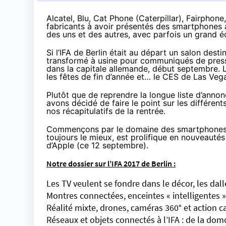
Alcatel, Blu, Cat Phone (Caterpillar), Fairpho
fabricants à avoir présentés des smartphones à
des uns et des autres, avec parfois un grand é
Si l’
IFA de Berlin
était au départ un salon destin
transformé à usine pour communiqués de presse d
dans la capitale allemande, début septembre. L
les fêtes de fin d’année et… le
CES de Las Veg
Plutôt que de reprendre la longue liste d’anno
avons décidé de faire le point sur les différents
nos récapitulatifs de la rentrée.
Commençons par le domaine des smartphones qui,
toujours le mieux, est prolifique en nouveautés
d’Apple (ce 12 septembre).
Notre dossier sur l’
IFA
2017 de Berlin :
Les TV veulent se fondre dans le décor, les dal
Montres connectées, enceintes « intelligentes »
Réalité mixte, drones, caméras 360° et action 
Réseaux et objets connectés à l’IFA : de la do