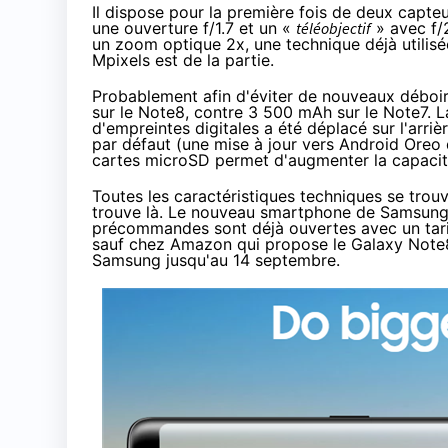
Il dispose pour la première fois de deux capteu
une ouverture f/1.7 et un «
téléobjectif
» avec f/
un zoom optique 2x, une technique déjà utilis
Mpixels est de la partie.
Probablement afin d'éviter de nouveaux déboir
sur le Note8, contre 3 500 mAh sur le Note7. 
d'empreintes digitales a été déplacé sur l'arrièr
par défaut (une mise à jour vers Android Oreo d
cartes microSD permet d'augmenter la capacit
Toutes les caractéristiques techniques se trou
trouve là
. Le nouveau smartphone de Samsung s
précommandes sont déjà ouvertes avec
un tar
sauf chez
Amazon
qui propose le Galaxy Not
Samsung jusqu'au 14 septembre
.