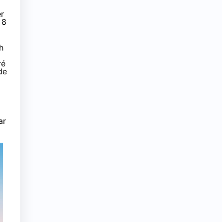
r
 8
h
ré
de
ar