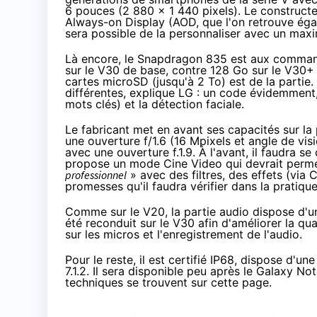
6 pouces (2 880 x 1 440 pixels). Le constructe
Always-on Display (AOD, que l'on retrouve égal
sera possible de la personnaliser avec un max
Là encore, le
Snapdragon 835
est aux command
sur le V30 de base, contre 128 Go sur le V30+ (
cartes microSD (jusqu'à 2 To) est de la partie
différentes, explique LG : un code évidemment
mots clés) et la détection faciale.
Le fabricant met en avant ses capacités sur la
une ouverture f/1.6 (16 Mpixels et angle de vis
avec une ouverture f.1.9. À l'avant, il faudra 
propose un mode Cine Video qui devrait perm
professionnel
» avec des filtres, des effets (via
promesses qu'il faudra vérifier dans la pratique
Comme sur le V20, la partie audio dispose d'
été reconduit sur le V30 afin d'améliorer la q
sur les micros et l'enregistrement de l'audio.
Pour le reste, il est certifié IP68, dispose d'u
7.1
.2. Il sera disponible peu après le Galaxy No
techniques se trouvent
sur cette page
.