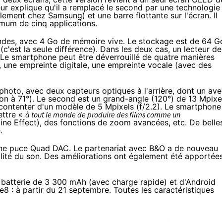
ur explique qu'il a remplacé le second par une technologie
ement chez Samsung) et une barre flottante sur l'écran. Il
imum de cinq applications.
es, avec 4 Go de mémoire vive. Le stockage est de 64 G
c'est la seule différence). Dans les deux cas, un lecteur de
. Le smartphone peut être déverrouillé de quatre manières
, une empreinte digitale, une empreinte vocale (avec des
 photo, avec deux capteurs optiques à l'arrière, dont un av
ion à 71°). Le second est un grand-angle (120°) de 13 Mpixe
se contenter d'un modèle de 5 Mpixels (f/2.2). Le smartphone
ettre «
à tout le monde de produire des films comme un
 Cine Effect), des fonctions de zoom avancées, etc. De belle
.
une puce Quad DAC. Le partenariat avec B&O a de nouveau
ualité du son. Des améliorations ont également été apportée
ne batterie de 3 300 mAh (avec charge rapide) et d'
Android
te8 : à partir du 21 septembre. Toutes les caractéristiques