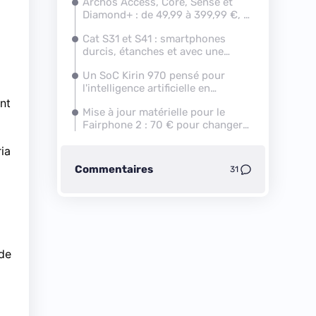
Archos Access, Core, Sense et
Diamond+ : de 49,99 à 399,99 €, il
y en a pour tous les goûts
Cat S31 et S41 : smartphones
durcis, étanches et avec une
grosse batterie, dès 329 euros
Un SoC Kirin 970 pensé pour
l'intelligence artificielle en
approche chez Huawei
nt
Mise à jour matérielle pour le
Fairphone 2 : 70 € pour changer
les deux capteurs optiques
ia
Commentaires
31
rde