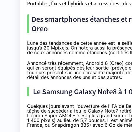
Portables, fixes et hybrides et accessoires : des
Des smartphones étanches et ré
Oreo
L’une des tendances de cette année est le self
jusqu’à 20 Mpixels. On notera aussi la présenc
de ceux annoncés comme étanches (certifiés I
Annoncé très récemment,
Android 8 (Oreo)
com
qui en seront équipés dès leur sortie (prévue 
toujours présent sur une écrasante majorité d
détail des annonces des uns et des autres.
Le Samsung Galaxy Note8 à 1 
Quelques jours avant l'ouverture de l'
IFA de Ber
tâche de succéder à
feu le Galaxy Note7
retiré
L'écran Super AMOLED est plus grand sur cette
1 400 pixels) au lieu de 5,7 pouces. Il est ani
France, ou
Snapdragon 835
) avec 6 Go de mém