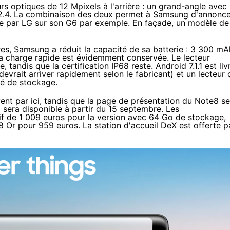
rs optiques de 12 Mpixels à l'arrière : un grand-angle avec
2.4. La combinaison des deux permet à Samsung d'annonce
ée par
LG sur son G6 par exemple
. En façade, un modèle de
es, Samsung a réduit la capacité de sa batterie : 3 300 mA
La charge rapide est évidemment conservée. Le lecteur
e, tandis que la certification IP68 reste.
Android 7.1.1
est liv
evrait arriver rapidement selon le fabricant) et un lecteur 
é de stockage.
vent
par ici
, tandis que la
page de présentation du Note8 se
era disponible à partir du 15 septembre. Les
if de 1 009 euros
pour la version avec 64 Go de stockage,
e8 Or
pour 959 euros
. La
station d'accueil DeX
est
offerte p