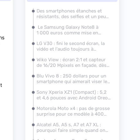
Des smartphones étanches et
résistants, des selfies et un peu
d'Android Oreo
Le Samsung Galaxy Note8 à
1 000 euros comme mise en
ns
bouche
t
LG V30 : fini le second écran, la
vidéo et l'audio toujours à
l'honneur
Wiko View : écran 2:1 et capteur
de 16/20 Mpixels en façade, dès
179,99 euros
Blu Vivo 8 : 250 dollars pour un
smartphone qui aimerait viser le
t
haut de gamme
Sony Xperia XZ1 (Compact) : 5,2
et 4,6 pouces avec Android Oreo
et capteur 960 ips
Motorola Moto x4 : pas de grosse
surprise pour ce modèle à 400
euros
Alcatel A5, A5 s, A7 et A7 XL :
pourquoi faire simple quand on
peut faire compliqué