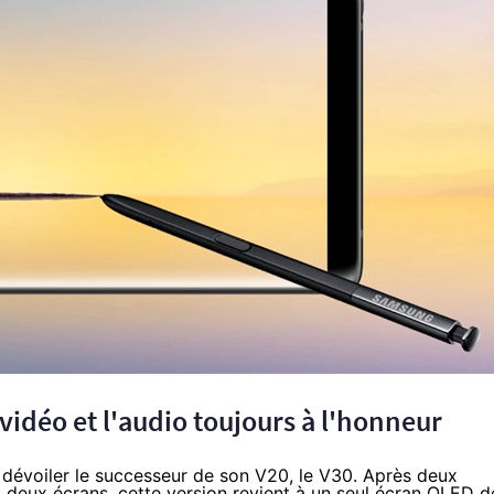
a vidéo et l'audio toujours à l'honneur
 dévoiler le successeur de son
V20
, le V30. Après deux
 deux écrans, cette version revient à un seul écran OLED d