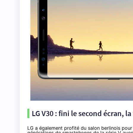
LG V30 : fini le second écran, l
LG a également profité du salon berlinois pour
générations de smartphones de la série V avec