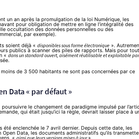
nt un an après la promulgation de la loi Numérique, les
avant pour obligation
de mettre en ligne l’intégralité des
elle occultation des données personnelles ou des
ommercial, par exemple).
ts soient déjà «
disponibles sous forme électronique
». Autremen
teurs publics à scanner des piles de rapports. Mais pour tou
on «
dans un standard ouvert, aisément réutilisable et exploitable pa
sée.
 de moins de 3 500 habitants ne sont pas concernées par ce
n Data « par défaut »
 à poursuivre le changement de paradigme impulsé par l’arti
ande, qui était jusqu’ici la règle, devrait laisser place à u
été enclenchée le 7 avril dernier. Depuis cette date, les
n Open Data, les documents administratifs qu’ils transmette
yens, «
ainsi que leurs versions mises à jour
».