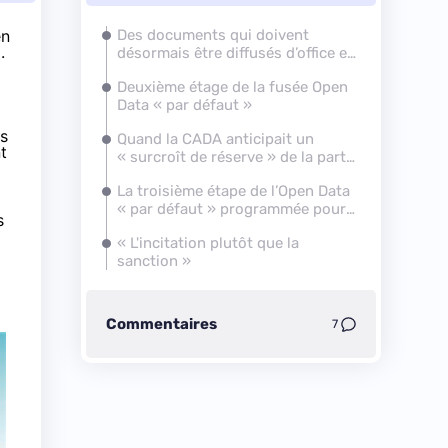
en
Des documents qui doivent
.
désormais être diffusés d’office en
Open Data
Deuxième étage de la fusée Open
Data « par défaut »
rs
Quand la CADA anticipait un
t
« surcroît de réserve » de la part
des administrations
La troisième étape de l’Open Data
« par défaut » programmée pour
s
fin 2018
« L'incitation plutôt que la
sanction »
Commentaires
7