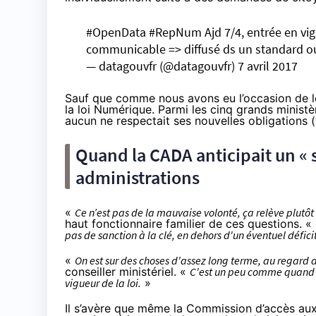
#OpenData
#RepNum
Ajd 7/4, entrée en v
communicable => diffusé ds un standard o
— datagouvfr (@datagouvfr)
7 avril 2017
Sauf que comme nous avons eu l’occasion de le
la loi Numérique. Parmi les cinq grands minist
aucun ne respectait ses nouvelles obligations (
Quand la CADA anticipait un « s
administrations
«
Ce n’est pas de la mauvaise volonté, ça relève plut
haut fonctionnaire familier de ces questions. «
pas de sanction à la clé, en dehors d'un éventuel défic
«
On est sur des choses d'assez long terme, au regard
conseiller ministériel. «
C'est un peu comme quand la
vigueur de la loi.
»
Il s’avère que même la Commission d’accès aux