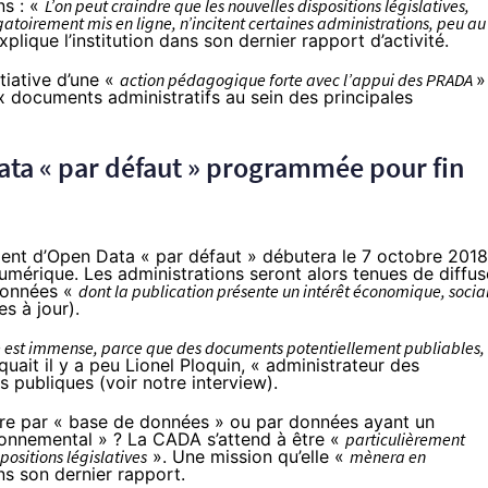
ns : «
L’on peut craindre que les nouvelles dispositions législatives,
toirement mis en ligne, n’incitent certaines administrations, peu au
xplique l’institution dans son dernier
rapport d’activité
.
itiative d’une «
action pédagogique forte avec l’appui des PRADA
»
x documents administratifs au sein des principales
ata « par défaut » programmée pour fin
ent d’Open Data « par défaut » débutera le 7 octobre 2018
umérique. Les administrations seront alors tenues de diffus
 données «
dont la publication présente un intérêt économique, social
s à jour).
 est immense, parce que des documents potentiellement publiables, 
uait il y a peu Lionel Ploquin, « administrateur des
s publiques (
voir notre interview
).
ndre par « base de données » ou par données ayant un
ironnemental » ? La CADA s’attend à être «
particulièrement
positions législatives
». Une mission qu’elle «
mènera en
ns son dernier rapport.