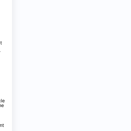
t
t
r
cle
ne
nt