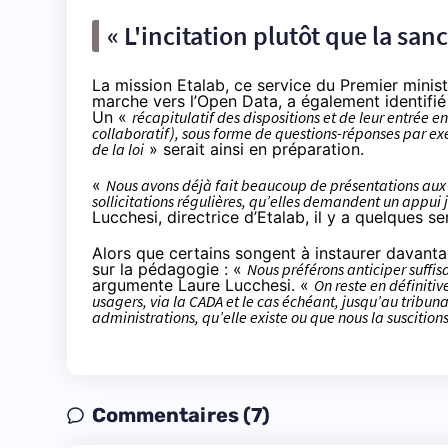
« L'incitation plutôt que la sanc
La mission Etalab, ce service du Premier minis
marche vers l’Open Data, a également identifi
Un «
récapitulatif des dispositions et de leur entrée en
collaboratif), sous forme de questions-réponses par e
de la loi
» serait ainsi en préparation.
«
Nous avons déjà fait beaucoup de présentations aux 
sollicitations régulières, qu’elles demandent un appui 
Lucchesi, directrice d’Etalab, il y a quelques s
Alors que certains
songent à instaurer davantag
sur la pédagogie : «
Nous préférons anticiper suffi
argumente Laure Lucchesi. «
On reste en définitiv
usagers, via la CADA et le cas échéant, jusqu’au tribu
administrations, qu’elle existe ou que nous la suscition
Commentaires (7)