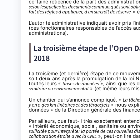
certaine réticence de la part des administratio
selon lesquelles les documents communiqués sont obliga
fait des règles à appliquer, à un surcroît de réserve
» e
L’autorité administrative indiquait avoir pris l’in
(ces fonctionnaires responsables de l’accès au
administrations).
La troisième étape de l’Open D
2018
La troisième (et dernière) étape de ce mouvem
soit deux ans après la promulgation de la loi N
toutes leurs «
bases de données
», ainsi que les
sanitaire ou environnemental
» (et même leurs mise
Un chantier qui s’annonce compliqué. «
La tâche
y en a des km linéaires et des téraoctets
» nous expliq
données » de la Direction générale des finance
Par ailleurs, que faut-il très exactement ente
« intérêt économique, social, sanitaire ou env
sollicitée pour interpréter la portée de ces nouvelles dis
collaboration étroite avec la CNIL
», peut-on lire da