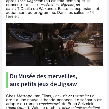
après
Thor : Ragnarok
(au
cinéma
demain) et se
concentrera sur «
un héros, une légende, un
roi
» : T'Challa du Wakanda. Bastons, explosions et
action sont au programme. Dans les salles le 14
février.
Du Musée des merveilles,
aux petits jeux de Jigsaw
Chez Metropolitan Films,
Le Musée des merveilles
a
droit à une nouvelle bande-annonce. Le scénario est
adapté du roman
Wonderstruck
de Brian Selznick
(
Hugo Cabret
). Voici le pitch : «
deux enfants souhaitent