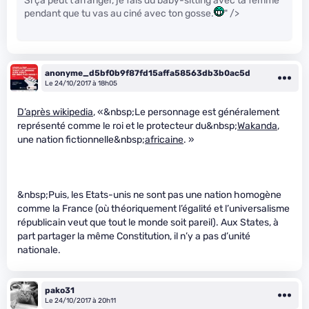
Si ça peut t’arranger, je fais du baby-sitting avec ta femme
pendant que tu vas au ciné avec ton gosse.
" />
anonyme_d5bf0b9f87fd15affa58563db3b0ac5d
Le 24/10/2017 à 18h05
D’après wikipedia
, «&nbsp;Le personnage est généralement
représenté comme le roi et le protecteur du&nbsp;
Wakanda
,
une nation fictionnelle&nbsp;
africaine
. »
&nbsp;Puis, les Etats-unis ne sont pas une nation homogène
comme la France (où théoriquement l’égalité et l’universalisme
républicain veut que tout le monde soit pareil). Aux States, à
part partager la même Constitution, il n’y a pas d’unité
nationale.
pako31
Le 24/10/2017 à 20h11