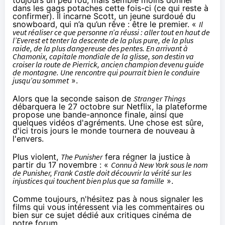
dans les gags potaches cette fois-ci (ce qui reste à
confirmer). Il incarne Scott, un jeune surdoué du
snowboard, qui n’a qu’un rêve : être le premier. «
Il
veut réaliser ce que personne n’a réussi : aller tout en haut de
l’Everest et tenter la descente de la plus pure, de la plus
raide, de la plus dangereuse des pentes. En arrivant à
Chamonix, capitale mondiale de la glisse, son destin va
croiser la route de Pierrick, ancien champion devenu guide
de montagne. Une rencontre qui pourrait bien le conduire
jusqu’au sommet
».
Alors que la seconde saison de
Stranger Things
débarquera le 27 octobre sur
Netflix
, la plateforme
propose une bande-annonce finale, ainsi que
quelques vidéos d'agréments. Une chose est sûre,
d'ici trois jours le monde tournera de nouveau à
l'envers.
Plus violent,
The Punisher
fera régner la justice à
partir du 17 novembre : «
Connu à New York sous le nom
de Punisher, Frank Castle doit découvrir la vérité sur les
injustices qui touchent bien plus que sa famille
».
Comme toujours, n'hésitez pas à nous signaler les
films qui vous intéressent via les commentaires ou
bien sur
ce sujet dédié aux critiques cinéma de
notre forum
.