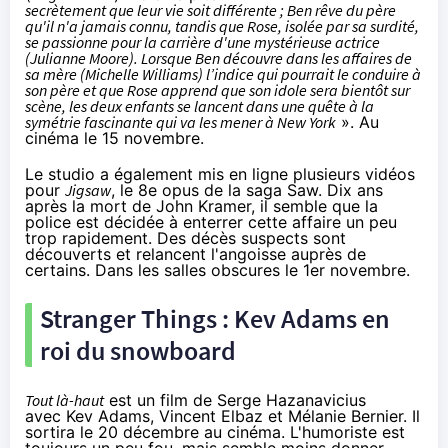
secrètement que leur vie soit différente ; Ben rêve du père
qu'il n'a jamais connu, tandis que Rose, isolée par sa surdité,
se passionne pour la carrière d'une mystérieuse actrice
(Julianne Moore). Lorsque Ben découvre dans les affaires de
sa mère (Michelle Williams) l’indice qui pourrait le conduire à
son père et que Rose apprend que son idole sera bientôt sur
scène, les deux enfants se lancent dans une quête à la
symétrie fascinante qui va les mener à New York
». Au
cinéma
le 15 novembre.
Le studio a également mis en ligne plusieurs vidéos
pour
Jigsaw
, le 8e opus de la saga Saw. Dix ans
après la mort de John Kramer, il semble que la
police est décidée à enterrer cette affaire un peu
trop rapidement. Des décès suspects sont
découverts et relancent l'angoisse auprès de
certains. Dans les salles obscures le 1er novembre.
Stranger Things : Kev Adams en
roi du snowboard
Tout là-haut
est un film de Serge Hazanavicius
avec Kev Adams, Vincent Elbaz et Mélanie Bernier. Il
sortira le 20 décembre au
cinéma
. L'humoriste est
toujours un peu fou, mais semble moins donner