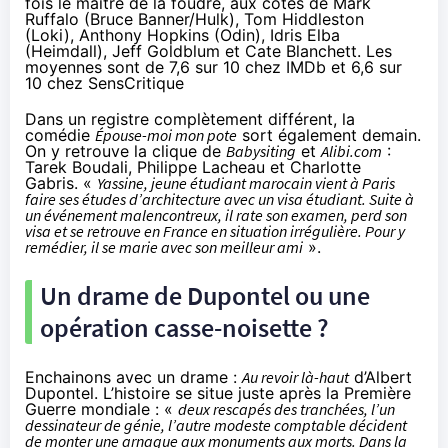
fois le maitre de la foudre, aux côtés de Mark
Ruffalo (Bruce Banner/Hulk), Tom Hiddleston
(Loki), Anthony Hopkins (Odin), Idris Elba
(Heimdall), Jeff Goldblum et Cate Blanchett. Les
moyennes sont de 7,6 sur 10 chez IMDb et 6,6 sur
10 chez SensCritique
Dans un registre complètement différent, la
comédie
Épouse-moi mon pote
sort également demain.
On y retrouve la clique de
Babysiting
et
Alibi.com
:
Tarek Boudali, Philippe Lacheau et Charlotte
Gabris. «
Yassine, jeune étudiant marocain vient à Paris
faire ses études d’architecture avec un visa étudiant. Suite à
un événement malencontreux, il rate son examen, perd son
visa et se retrouve en France en situation irrégulière. Pour y
remédier, il se marie avec son meilleur ami
».
Un drame de Dupontel ou une
opération casse-noisette ?
Enchainons avec un drame :
Au revoir là-haut
d’Albert
Dupontel. L’histoire se situe juste après la Première
Guerre mondiale : «
deux rescapés des tranchées, l’un
dessinateur de génie, l’autre modeste comptable décident
de monter une arnaque aux monuments aux morts. Dans la