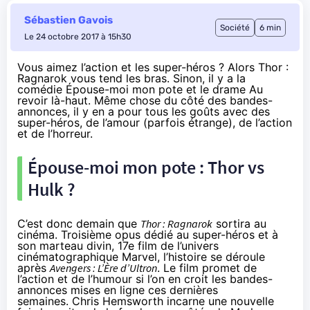
Sébastien Gavois
Société
6 min
Le 24 octobre 2017 à 15h30
Vous aimez l’action et les super-héros ? Alors Thor :
Ragnarok vous tend les bras. Sinon, il y a la
comédie Épouse-moi mon pote et le drame Au
revoir là-haut. Même chose du côté des bandes-
annonces, il y en a pour tous les goûts avec des
super-héros, de l’amour (parfois étrange), de l’action
et de l’horreur.
Épouse-moi mon pote : Thor vs
Hulk ?
C’est donc demain que
Thor : Ragnarok
sortira au
cinéma
. Troisième opus dédié au super-héros et à
son marteau divin, 17e film de l’univers
cinéma
tographique Marvel, l’histoire se déroule
après
Avengers : L’Ère d’Ultron
. Le film promet de
l’action et de l’humour si l’on en croit les bandes-
annonces mises en ligne ces dernières
semaines. Chris Hemsworth incarne une nouvelle