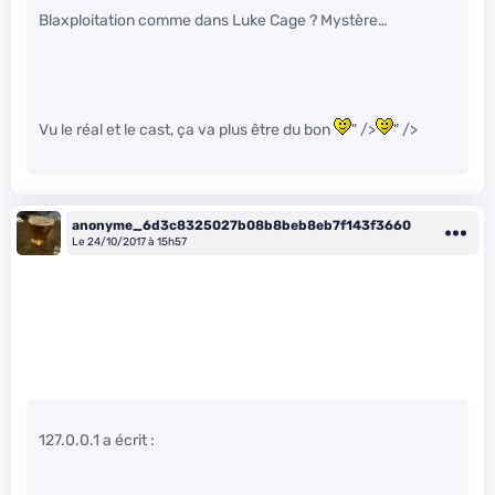
Blaxploitation comme dans Luke Cage ? Mystère…
Vu le réal et le cast, ça va plus être du bon
" />
" />
anonyme_6d3c8325027b08b8beb8eb7f143f3660
Le 24/10/2017 à 15h57
127.0.0.1 a écrit :