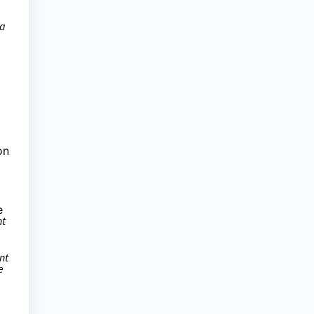
la
on
e
nt
nt
e