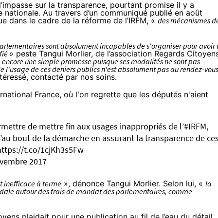
l’impasse sur la transparence, pourtant promise il y a
 nationale. Au travers d’un
communiqué
publié en août
ue dans le cadre de la réforme de l’IRFM, «
des mécanismes d
arlementaires sont absolument incapables de s'organiser pour avoir 
fié
» peste Tangui Morlier, de l’association Regards Citoyens
te encore une simple promesse puisque ses modalités ne sont pas
de l'usage de ces deniers publics n'est absolument pas au rendez-vou
ntéressé, contacté par nos soins.
national France, où l'on regrette que les députés n'aient
mettre de mettre fin aux usages inappropriés de l’
#IRFM
,
u’au bout de la démarche en assurant la transparence de ce
https://t.co/1cjKh3s5Fw
ovembre 2017
t inefficace à terme
», dénonce Tangui Morlier. Selon lui, «
la
andale autour des frais de mandat des parlementaires, comme
toyens
plaidait
pour une publication au fil de l’eau du détail