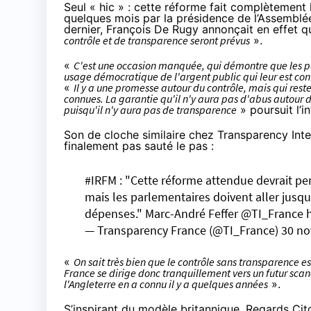
Seul « hic » : cette réforme fait complètement 
quelques mois par la présidence de l’Assemblée
dernier, François De Rugy annonçait en effet q
contrôle et de transparence seront prévus
».
«
C'est une occasion manquée, qui démontre que les p
usage démocratique de l'argent public qui leur est con
«
Il y a une promesse autour du contrôle, mais qui res
connues. La garantie qu'il n'y aura pas d'abus autour 
puisqu'il n'y aura pas de transparence
» poursuit l’i
Son de cloche similaire chez Transparency Inter
finalement pas sauté le pas :
#IRFM
: "Cette réforme attendue devrait per
mais les parlementaires doivent aller jusq
dépenses." Marc-André Feffer
@TI_France
— Transparency France (@TI_France)
30 n
«
On sait très bien que le contrôle sans transparence es
France se dirige donc tranquillement vers un futur sc
l'Angleterre en a connu il y a quelques années
».
S’inspirant du modèle britannique, Regards Ci