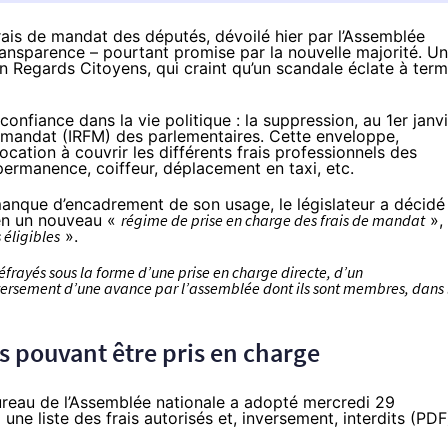
rais de mandat des députés, dévoilé hier par l’Assemblée
transparence – pourtant promise par la nouvelle majorité. U
on Regards Citoyens, qui craint qu’un scandale éclate à ter
confiance dans la vie politique : la suppression, au 1er janv
e mandat (IRFM) des parlementaires. Cette enveloppe,
ocation à couvrir les différents frais professionnels des
permanence, coiffeur, déplacement en taxi, etc.
u manque d’encadrement de son usage,
le législateur a décidé
en un nouveau «
régime de prise en charge des frais de mandat
»
,
s éligibles
».
éfrayés sous la forme d’une prise en charge directe, d’un
 versement d’une avance par l’assemblée dont ils sont membres, dans 
ais pouvant être pris en charge
bureau de l’Assemblée nationale a adopté mercredi 29
une liste des frais autorisés et, inversement, interdits (
PDF