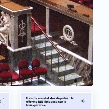
Frais de mandat des députés : la
réforme fait l’impasse sur la
transparence