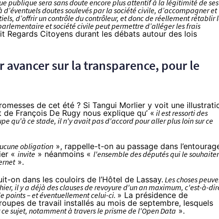
publique sera sans doute encore plus attentif à la légitimité de ses
 d’éventuels doutes soulevés par la société civile, d’accompagner et
iels, d’offrir un contrôle du contrôleur, et donc de réellement rétablir 
arlementaire et société civile peut permettre d’alléger les frais
t Regards Citoyens durant les débats autour des lois
r avancer sur la transparence, pour le
messes de cet été ? Si Tangui Morlier y voit une illustrati
t de François De Rugy nous explique qu’ «
il est ressorti des
e qu'à ce stade, il n'y avait pas d'accord pour aller plus loin sur ce
 aucune obligation
», rappelle-t-on au passage dans l’entourag
ier «
invite
» néanmoins «
l'ensemble des députés qui le souhaite
ernet
».
it-on dans les couloirs de l’Hôtel de Lassay.
Les choses peuve
ier, il y a déjà des clauses de revoyure d'un an maximum, c'est-à-dir
e points – et éventuellement celui-ci.
» La présidence de
roupes de travail installés au mois de septembre
, lesquels
 ce sujet, notamment à travers le prisme de l'Open Data
».