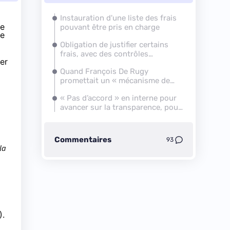
Instauration d'une liste des frais
ne
pouvant être pris en charge
me
Obligation de justifier certains
frais, avec des contrôles
ier
aléatoires
Quand François De Rugy
promettait un « mécanisme de
transparence »...
« Pas d’accord » en interne pour
avancer sur la transparence, pour
le moment
Commentaires
93
la
).