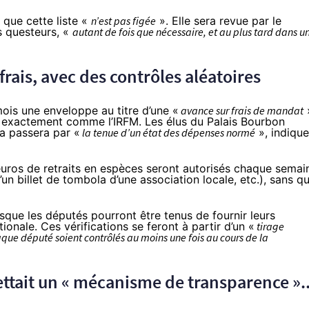
 que cette liste «
n’est pas figée
». Elle sera revue par le
s questeurs, «
autant de fois que nécessaire, et au plus tard dans u
 frais, avec des contrôles aléatoires
is une enveloppe au titre d’une «
avance sur frais de mandat
it exactement comme l’IRFM. Les élus du Palais Bourbon
a passera par «
la tenue d’un état des dépenses normé
», indique
euros de retraits en espèces seront autorisés chaque semai
un billet de tombola d’une association locale, etc.), sans qu'
isque les députés pourront être tenus de fournir leurs
ionale. Ces vérifications se feront à partir d’un «
tirage
aque député soient contrôlés au moins une fois au cours de la
tait un « mécanisme de transparence »..