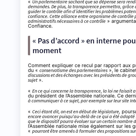
«
Un parlementaire sachant que sa dépense sera rendue 
demandes. De plus, la transparence permettra, grâce à
guider le contrôle afin d’identifier les problèmes potent
confiance. Cette alliance entre organisme de contrôle p
administratifs nécessaires à ce contrôle
» argumentai
Confiance.
« Pas d’accord » en interne pou
moment
Comment expliquer ce recul par rapport aux pro
du «
conservatisme des parlementaires
», le cabine
discussions et des échanges avec les présidents de group
sujet
».
«
En ce qui concerne la transparence, la loi ne faisait
du président de l’Assemblée nationale. Ce dern
à communiquer à ce sujet, par exemple sur leur site Int
«
Ceci étant dit, on est en début de législature,
poursu
encore avancer puisqu'au-delà de ce qui a été adopté h
que le dispositif pourra évoluer sur un certain nombre d
l’Assemblée nationale mise également sur les
g
«
pourront être amenés à formuler des propositions sur